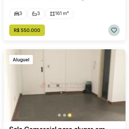
3
3
161 m²
R$ 550.000
Aluguel