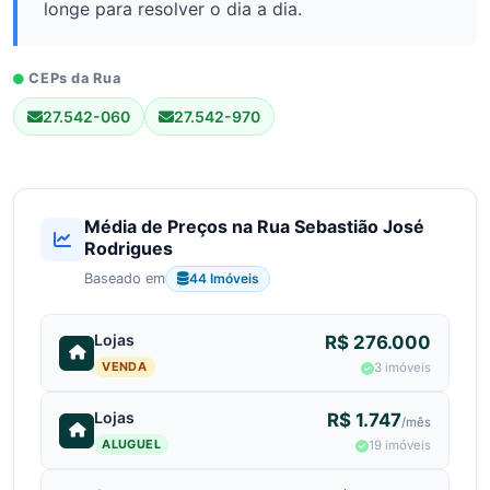
longe para resolver o dia a dia.
CEPs da Rua
27.542-060
27.542-970
Média de Preços na Rua Sebastião José
Rodrigues
44 Imóveis
Baseado em
Lojas
R$ 276.000
VENDA
3 imóveis
Lojas
R$ 1.747
/mês
ALUGUEL
19 imóveis