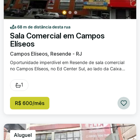
a 68 m de distância desta rua
Sala Comercial em Campos
Elíseos
Campos Elíseos, Resende - RJ
Oportunidade imperdível em Resende de sala comercial
no Campos Elíseos, no Ed Center Sul, ao lado da Caixa
Econômica, com grande fluxo de pessoas. Ideal para seu
negócio crescer. Sala ampla com banheiro. Entre em
1
contato com Roberta Imóveis e agende sua visita. Será
um prazer apresentar essa sala para você. Valor do
condomínio: R$ 421,15.
R$ 600/mês
Aluguel