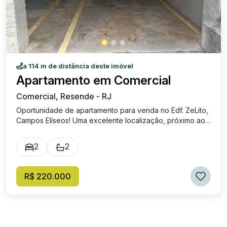
a 114 m de distância deste imóvel
Apartamento em Comercial
Comercial, Resende - RJ
Oportunidade de apartamento para venda no Edf. ZeLito,
Campos Elíseos! Uma excelente localização, próximo ao
calçadão no centro da cidade de Resende. Apto de
quarto andar, apartamento de 2 quartos, 2 banheiros,
2
2
sala, cozinha americana com bancada, área de serviço e
uma vaga de garagem. Valor: 220 mil, mais condomínio,
aproximadamente 560 reais.
R$ 220.000