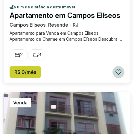
a 0 m de distância deste imóvel
Apartamento em Campos Elíseos
Campos Elíseos, Resende - RJ
Apartamento para Venda em Campos Elíseos
Apartamento de Charme em Campos Elíseos Descubra o
seu novo lar em Campos Elíseos, desfrutando de um
sofisticado apartamento que combina conforto e estilo.
2
3
Área Construída: não especificada Área Total: não
especificada Dormitórios: 2 Suítes: 1 Banheiros: 3 Salas: 2
Vagas de Garagem: 1 Este encantador apartamento
R$ 0/mês
oferece a combinação perfeita de localização e
conforto. Com espaços bem distribuídos, o imóvel possui
duas salas aconchegantes, perfeitas para momentos de
lazer ou recepção de amigos e familiares. Sua suíte
ampla proporciona privacidade e conforto, enquanto os
Venda
outros dormitórios oferecem espaço suficiente para
acomodar toda a família. Não perca a oportunidade de
viver em um dos bairros mais desejados da cidade.
Venha conhecer este excelente apartamento e faça dele
o seu novo lar!