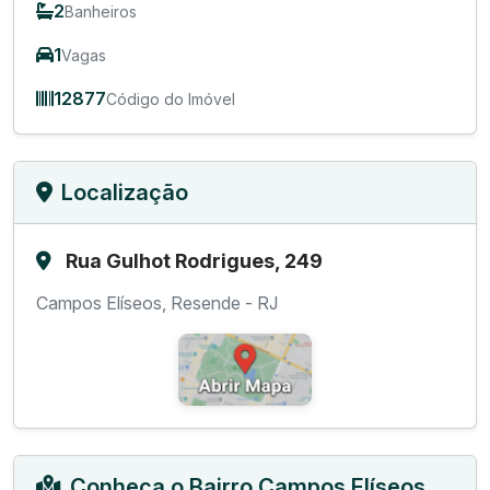
2
Banheiros
1
Vagas
12877
Código do Imóvel
Localização
Rua Gulhot Rodrigues, 249
Campos Elíseos, Resende - RJ
Conheça o Bairro Campos Elíseos