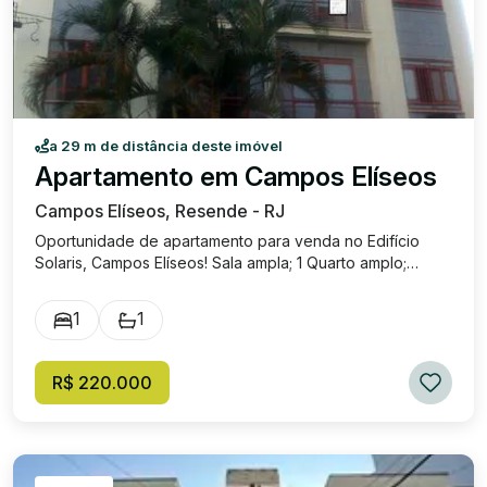
a 29 m de distância deste imóvel
Apartamento em Campos Elíseos
Campos Elíseos, Resende - RJ
Oportunidade de apartamento para venda no Edifício
Solaris, Campos Elíseos! Sala ampla; 1 Quarto amplo;
Cozinha ampla; Banheiro Social; Área de serviço; 1 Vaga
de garagem coberta; VENDA: R$ 220.000,00 Cond: R$
1
1
420,00 (VALOR APROXIMADO) Excelente localização!
Próximo de diversos estabelecimentos comerciais e do
centro de Resende!
R$ 220.000