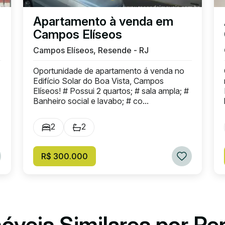
Apartamento à venda em
Campos Elíseos
Campos Elíseos, Resende - RJ
Oportunidade de apartamento á venda no
Edifício Solar do Boa Vista, Campos
Elíseos! # Possui 2 quartos; # sala ampla; #
Banheiro social e lavabo; # co...
2
2
R$ 300.000
óveis Similares por Pe