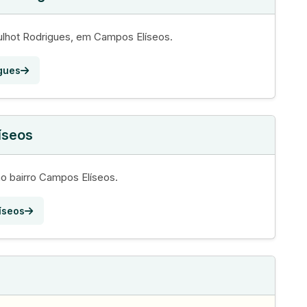
lhot Rodrigues, em Campos Elíseos.
igues
íseos
o bairro Campos Elíseos.
íseos