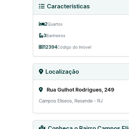
Características
2
Quartos
3
Banheiros
12394
Código do Imóvel
Localização
Rua Gulhot Rodrigues, 249
Campos Elíseos, Resende - RJ
Conheça o Bairro Campos El