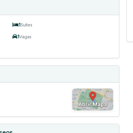
1
Suítes
1
Vagas
íseos