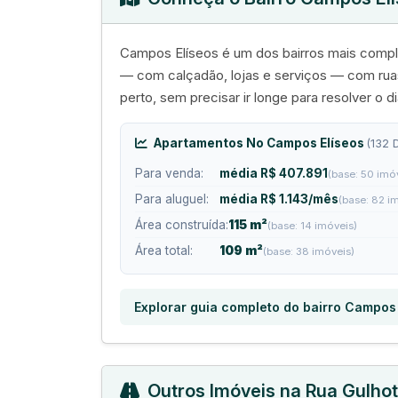
Campos Elíseos é um dos bairros mais compl
— com calçadão, lojas e serviços — com ruas
perto, sem precisar ir longe para resolver o di
Apartamentos No Campos Elíseos
(132 
Para venda:
média R$ 407.891
(base: 50 imó
Para aluguel:
média R$ 1.143/mês
(base: 82 i
Área construída:
115 m²
(base: 14 imóveis)
Área total:
109 m²
(base: 38 imóveis)
Explorar guia completo do bairro Campos
Outros Imóveis na Rua Gulho