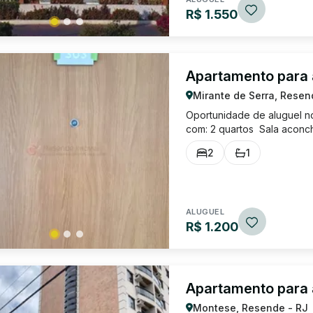
R$ 1.550
Apartamento para 
Mirante de Serra, Resen
Oportunidade de aluguel n
com: 2 quartos Sala aconc
inclusos Condomínio compl
2
1
comodidade para sua família
ALUGUEL
R$ 1.200
Apartamento para
Montese, Resende - RJ