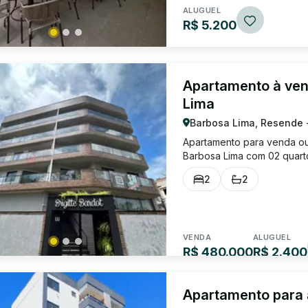
ALUGUEL
R$ 5.200
Apartamento à ven
Lima
Barbosa Lima, Resende 
Apartamento para venda ou 
Barbosa Lima com 02 quarto
com armário planejado, áre
2
2
planejados e 01 vaga de ga
VENDA
ALUGUEL
R$ 480.000
R$ 2.400
Apartamento para a