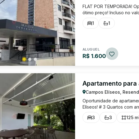
FLAT POR TEMPORADA! Opor
ótimo preço! Incluso no va
Condomínio, IPTU, agua et
1
1
sua limpeza final. Entre em 
ALUGUEL
R$ 1.600
Apartamento para 
Campos Elíseos, Resend
Oportunidade de apartame
Elíseos! # 3 Quartos com ar
com painel para TV planej
3
3
125 m
armários planejados; # Área 