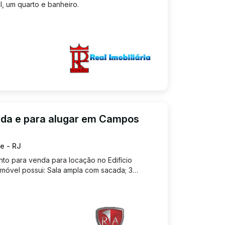
l, um quarto e banheiro.
da e para alugar em Campos
e - RJ
to para venda para locação no Edifício
 Imóvel possui: Sala ampla com sacada; 3
eiro social; Cozinha ampla; Área social; 1 vaga
: R$ 295.000,00 L...