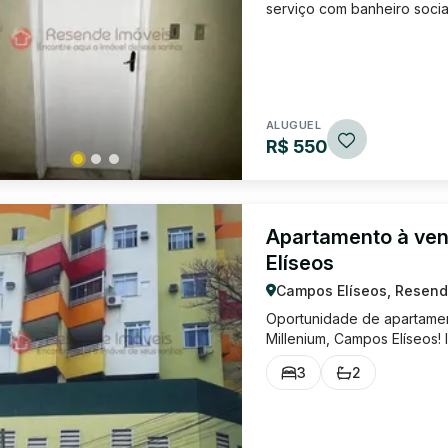
serviço com banheiro socia
ALUGUEL
R$ 550
Apartamento à ven
Elíseos
Campos Elíseos, Resend
Oportunidade de apartamen
Millenium, Campos Elíseos!
Quartos sendo 1 suíte; Banh
3
2
de garagem coberta; VENDA