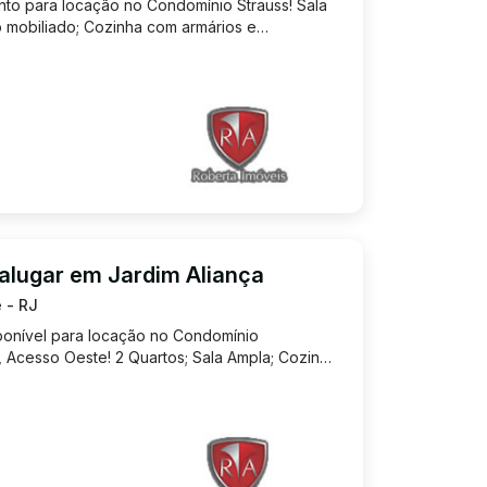
to para locação no Condomínio Strauss! Sala
 mobiliado; Cozinha com armários e
serviço; Banheiro social; 1 Vaga de garagem;
mínio: R$ 450,00 Exce...
alugar em Jardim Aliança
 - RJ
ponível para locação no Condomínio
a, Acesso Oeste! 2 Quartos; Sala Ampla; Cozinha
ial; Área de serviço com área externa; 1 Vaga
550,00 Condomínio...