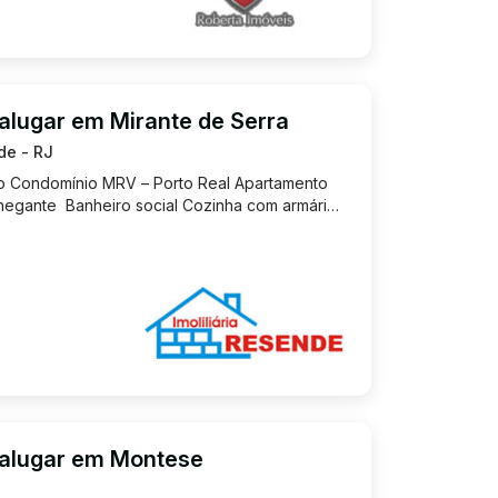
alugar em Mirante de Serra
de - RJ
o Condomínio MRV – Porto Real Apartamento
hegante Banheiro social Cozinha com armários
eto Portaria 24 horas Segurança e
 Valor do aluguel: R$ ...
 alugar em Montese