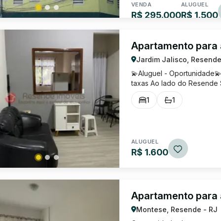
VENDA
ALUGUEL
R$ 295.000
R$ 1.500
Apartamento para 
Jardim Jalisco, Resende
💫Aluguel - Oportunidade
taxas Ao lado do Resende 
visita 99832-1580
1
1
ALUGUEL
R$ 1.600
Apartamento para
Montese, Resende - RJ