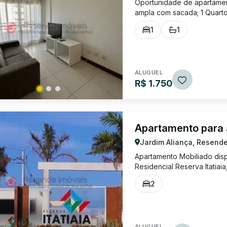
Oportunidade de apartamen
ampla com sacada; 1 Quarto
eletrodomésticos; Área de 
1
1
Locação: R$ 1.750,00 Condo
ALUGUEL
R$ 1.750
Apartamento para 
Jardim Aliança, Resende
Apartamento Mobiliado dis
Residencial Reserva Itatiai
com armários; Banheiro soc
2
de Garagem. Locação: R$ 1.
ALUGUEL