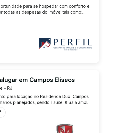
tunidade para se hospedar com conforto e
lor todas as despesas do imóvel tais como:
c.. A parte apenas seu consumo de energia e
contato conosco e s...
alugar em Campos Elíseos
e - RJ
nto para locação no Residence Duo, Campos
mários planejados, sendo 1 suíte; # Sala ampla
ado e sacada gourme; # Cozinha ampla com
²
de serviço; # La...