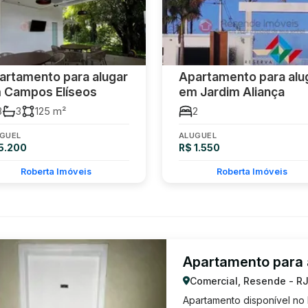
artamento para alugar
Apartamento para alu
 Campos Elíseos
em Jardim Aliança
3
3
125 m²
2
GUEL
ALUGUEL
5.200
R$ 1.550
Roberta Imóveis
Roberta Imóveis
Apartamento para 
Comercial, Resende - R
Apartamento disponível no b