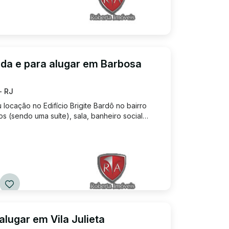
da e para alugar em Barbosa
- RJ
locação no Edifício Brigite Bardô no bairro
s (sendo uma suíte), sala, banheiro social
a de serviço, cozinha com armários
ragem. Prédio de 4 andar...
lugar em Vila Julieta