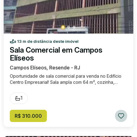
a 13 m de distância deste imóvel
Sala Comercial em Campos
Elíseos
Campos Elíseos, Resende - RJ
Oportunidade de sala comercial para venda no Edifício
Centro Empresarial! Sala ampla com 64 m², cozinha,
banheiro, Próximo ao maior centro comercial de
Resende. Valor de venda: R$ 310.000,00 Valor IPTU: R$
1
36,00 (Aproximadamente), Valor de condomínio: R$
376,95 Localização: Avenida Nova Resende, N° 320,
Campos Elíseos.
R$ 310.000