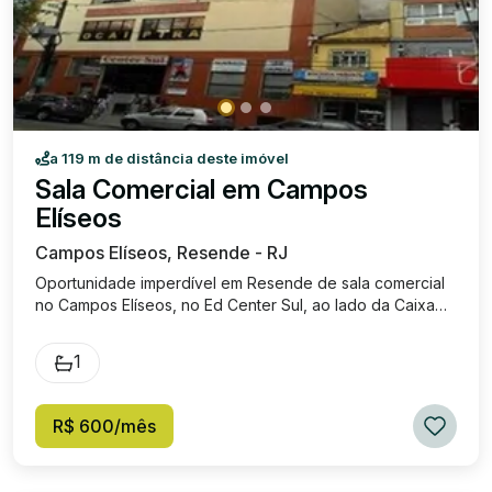
a 119 m de distância deste imóvel
Sala Comercial em Campos
Elíseos
Campos Elíseos, Resende - RJ
Oportunidade imperdível em Resende de sala comercial
no Campos Elíseos, no Ed Center Sul, ao lado da Caixa
Econômica, com grande fluxo de pessoas. Ideal para seu
negócio crescer. Sala ampla com banheiro. Entre em
1
contato com Roberta Imóveis e agende sua visita. Será
um prazer apresentar essa sala para você. Valor do
condomínio: R$ 421,15.
R$ 600/mês