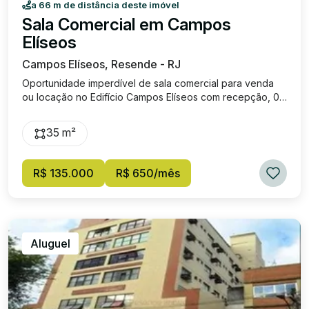
a 66 m de distância deste imóvel
Sala Comercial em Campos
Elíseos
Campos Elíseos, Resende - RJ
Oportunidade imperdível de sala comercial para venda
ou locação no Edifício Campos Elíseos com recepção, 01
sala, 01 banheiro e 01 copa. Excelente localização no
Centro de Resende. Próxima a diversos comércios e com
35 m²
grande fluxo de pessoas, ideal para seu negócio
crescer. Entre em contato com Roberta Imóveis e agende
uma visita, será um prazer apresentar essa sala para
R$ 135.000
R$ 650/mês
você.
Aluguel