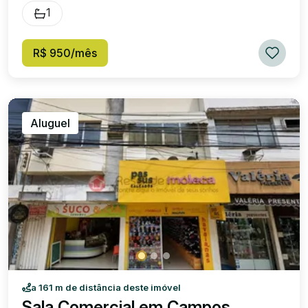
950,00, condomínio: R$ 348,00 (Aproximadamente),
1
IPTU: R$ 29,00
R$ 950/mês
Aluguel
a 161 m de distância deste imóvel
Sala Comercial em Campos