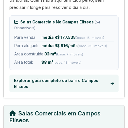
tranquilas. Quem mora aqui tem tudo perto, sem
precisar ir longe para resolver o dia a dia.
Salas Comerciais No Campos Elíseos
(54
Disponíveis)
Para venda:
média R$ 177.538
(base: 15 imóveis)
Para aluguel:
média R$ 916/mês
(base: 39 imóveis)
Área construída:
33 m²
(base: 7 imóveis)
Área total:
38 m²
(base: 11 imóveis)
Explorar guia completo do bairro Campos
Elíseos
Salas Comerciais em Campos
Elíseos