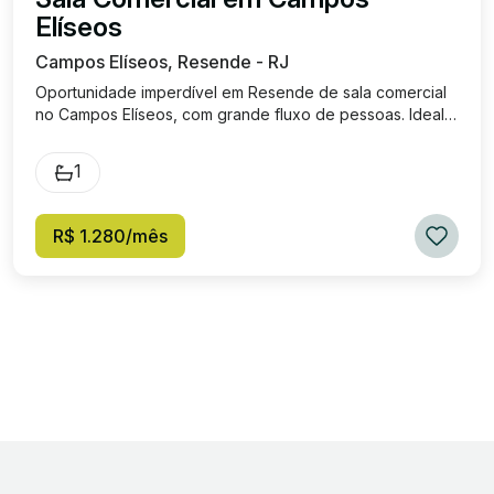
Elíseos
Campos Elíseos, Resende - RJ
Oportunidade imperdível em Resende de sala comercial
no Campos Elíseos, com grande fluxo de pessoas. Ideal
para seu negócio crescer. Sala ampla com banheiro
social; Entre em contato com Roberta Imóveis e agende
1
sua visita. Será um prazer apresentar essa sala para
você. Valor de Locação: R$ 1.280,00 Condomínio: R$
130,00 IPTU: R$ 25,00
R$ 1.280/mês