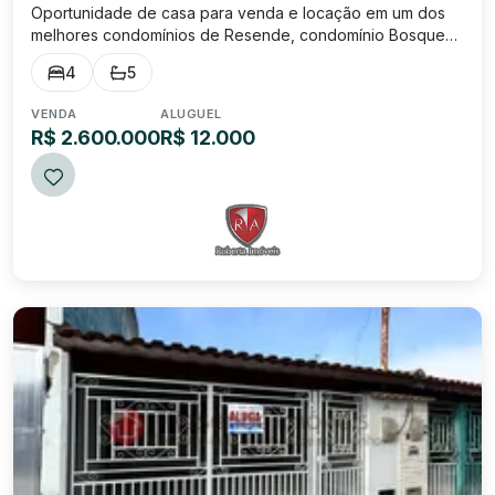
Oportunidade de casa para venda e locação em um dos
melhores condomínios de Resende, condomínio Bosque
da Limeira! ✨ Um imóvel de alto padrão pensado para
4
5
quem valoriza conforto, elegância e exclusividade. ✨
Localizada na Rua 1, Lote 21, Quadra C , e...
VENDA
ALUGUEL
R$ 2.600.000
R$ 12.000