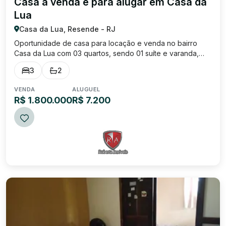
Casa à venda e para alugar em Casa da
Lua
Casa da Lua, Resende - RJ
Oportunidade de casa para locação e venda no bairro
Casa da Lua com 03 quartos, sendo 01 suíte e varanda,
sala ampla, cozinha com armários, 02 banheiros sociais,
3
2
área de serviço, área gourmet com piscina e
churrasqueira, adega, espaço com ofurô, 01 a...
VENDA
ALUGUEL
R$ 1.800.000
R$ 7.200