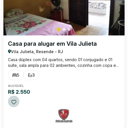
Casa para alugar em Vila Julieta
Vila Julieta, Resende - RJ
Casa dúplex com 04 quartos, sendo 01 conjugado e 01
suíte, sala ampla para 02 ambientes, cozinha com copa e
despensa, banheiro social, lavabo, área de serviço,
5
3
quintal, edícula nos fundos com 01 sala, 01 quarto e 01
banheiro social e garagem coberta ...
ALUGUEL
R$ 2.550