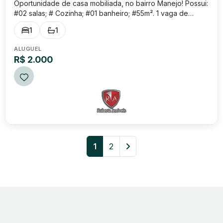
Oportunidade de casa mobiliada, no bairro Manejo! Possui:
#02 salas; # Cozinha; #01 banheiro; #55m². 1 vaga de
garagem para moto. Bairro super bem localizado, próximo
1
1
a estabelecimentos comerciais.
ALUGUEL
R$ 2.000
1
2