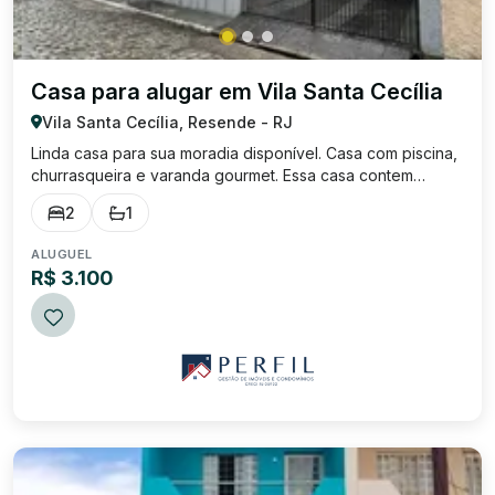
Casa para alugar em Vila Santa Cecília
Vila Santa Cecília, Resende - RJ
Linda casa para sua moradia disponível. Casa com piscina,
churrasqueira e varanda gourmet. Essa casa contem
quarto com armário planejado (closet) e suíte reversível.
2
1
Cozinha com armário e bancada com copa, podendo
utilizar como sala. Quintal amplo c...
ALUGUEL
R$ 3.100