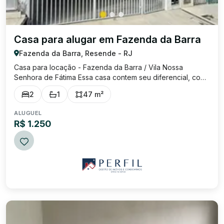
Casa para alugar em Fazenda da Barra
Fazenda da Barra, Resende - RJ
Casa para locação - Fazenda da Barra / Vila Nossa
Senhora de Fátima Essa casa contem seu diferencial, com
sala com cozinha americana, quintal amplo nos fundos e
2
1
47 m²
garagem totalmente coberta. Próximo a mercados, praça e
a saída para Dutra.
ALUGUEL
R$ 1.250