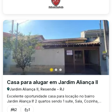
Casa para alugar em Jardim Aliança II
Jardim Aliança II, Resende - RJ
Excelente oportunidade casa para locação no bairro
Jardim Aliança II! 2 quartos sendo 1 suíte, Sala, Cozinha,
Banheiro social, Área de serviço coberta e fechada em
2
1
vidro. Possui também 1 vaga de garagem coberta. Valor de