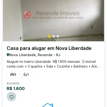
Casa para alugar em Nova Liberdade
Nova Liberdade, Resende - RJ
Aluguel no bairro Liberdade R$ 1.600 mensais O imóvel
conta com: • 3 quartos • Sala • Cozinha • Banheiro • Área
de serviço • Quintal amplo Localizado no bairro Liberdade,
3
1
ideal para quem busca espaço e conforto para a família.
ALUGUEL
R$ 1.600