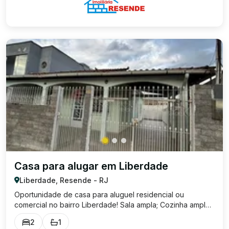
Casa para alugar em Liberdade
Liberdade, Resende - RJ
Oportunidade de casa para aluguel residencial ou
comercial no bairro Liberdade! Sala ampla; Cozinha ampla;
2 Quartos amplos; Banheiro social; 1 Vaga de garagem
2
1
coberta; Área de serviço; Valor de locação RESIDENCIAL: