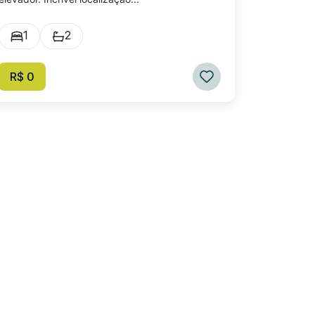
1
2
R$ 0