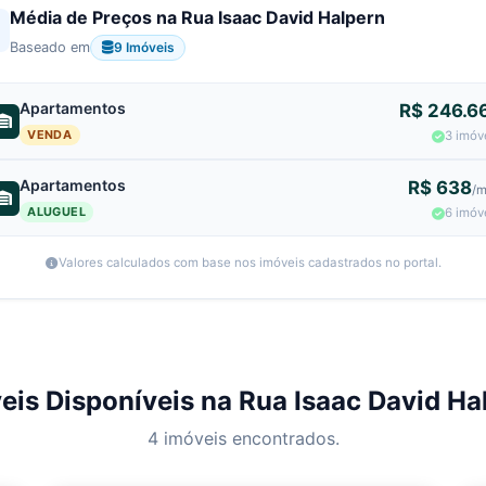
Média de Preços na Rua Isaac David Halpern
9 Imóveis
Baseado em
Apartamentos
R$ 246.6
VENDA
3 imóv
Apartamentos
R$ 638
/
ALUGUEL
6 imóv
Valores calculados com base nos imóveis cadastrados no portal.
eis Disponíveis na Rua Isaac David Ha
4 imóveis encontrados.