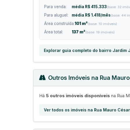
Para venda:
média R$ 415.333
(base: 32 imóv
Para aluguel:
média R$ 1.418/mês
(base: 44 i
Área construída:
101 m²
(base: 10 imóveis)
Área total:
137 m²
(base: 19 imóveis)
Explorar guia completo do bairro Jardim 
Outros Imóveis na Rua Maur
Há
5 outros imóveis disponíveis
na Rua Ma
Ver todos os imóveis na Rua Mauro Césa