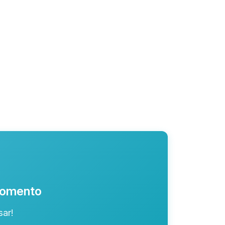
 momento
ar!