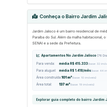
Conheça o Bairro Jardim Jal
Jardim Jalisco é um bairro residencial de m
Paraíba do Sul. Além da malha habitacional, o 
SENAI e a sede da Prefeitura.
Apartamentos No Jardim Jalisco
(76 Di
Para venda:
média R$ 415.333
(base: 32 imóv
Para aluguel:
média R$ 1.418/mês
(base: 44 i
Área construída:
101 m²
(base: 10 imóveis)
Área total:
137 m²
(base: 19 imóveis)
Explorar guia completo do bairro Jardim 