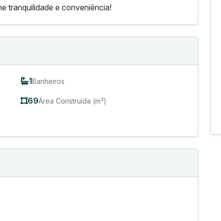
e tranquilidade e conveniência!
1
Banheiros
69
Área Construída (m²)