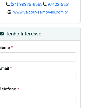
(24) 99979-8393
97402-9851
www.valgouveaimoveis.com.br
Tenho Interesse
Nome
*
Email
*
Telefone
*