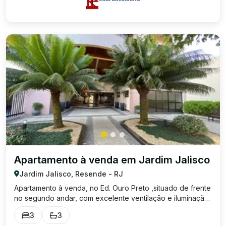
Apartamento à venda em Jardim Jalisco
Jardim Jalisco, Resende - RJ
Apartamento à venda, no Ed. Ouro Preto ,situado de frente
no segundo andar, com excelente ventilação e iluminação
natural. O imóvel possui: 3 quartos (sendo 1 suíte e 1 quarto
3
3
com armário embutido) Sala com sacada Cozinha Área de