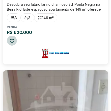
Descubra seu futuro lar no charmoso Ed. Ponta Negra na
Beira Rio! Este espaçoso apartamento de 149 m² oferece a
combinação perfeita de espaço e conforto. Uma suíte com
3
3
149 m²
closet e sacada espaçosa, com linda vista para a serra e
para o Rio Paraíba. Dois ...
VENDA
R$ 620.000