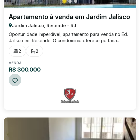
Apartamento à venda em Jardim Jalisco
Jardim Jalisco, Resende - RJ
Oportunidade imperdível, apartamento para venda no Ed.
Jalisco em Resende. O condomínio oferece portaria
eletrônica, academia, área de lazer com 2 piscinas e
2
2
churrasqueira, salão de festas, câmeras, 3 elevadores e
mercado integrado no condomínio. O a...
VENDA
R$ 300.000