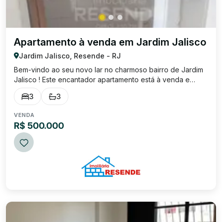
Apartamento à venda em Jardim Jalisco
Jardim Jalisco, Resende - RJ
Bem-vindo ao seu novo lar no charmoso bairro de Jardim
Jalisco ! Este encantador apartamento está à venda e
oferece tudo o que você precisa para viver com conforto
3
3
e estilo. Dormitórios: 3 quartos espaçosos, perfeitos para
relaxar e desfrutar de tran...
VENDA
R$ 500.000