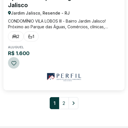
Jalisco
Jardim Jalisco, Resende - RJ
CONDOMÍNIO VILA LOBOS III - Bairro Jardim Jalisco!
Próximo ao Parque das Águas, Comércios, clínicas,
drogarias e restaurantes. Quarto suíte, quarto solteiro,
2
1
banheiro social, sala com sacada, cozinha, lavabo, área de
serviço e garagem.
ALUGUEL
R$ 1.600
1
2