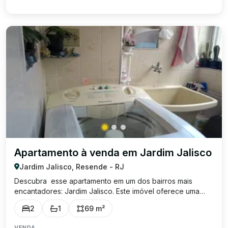
Apartamento à venda em Jardim Jalisco
Jardim Jalisco, Resende - RJ
Descubra esse apartamento em um dos bairros mais
encantadores: Jardim Jalisco. Este imóvel oferece uma
área construída de 69,09 m² , proporcionando
2
1
69 m²
praticidade devido a sua excelente localização, perto de
tudo: hospital, shopping, colégios, academi...
VENDA