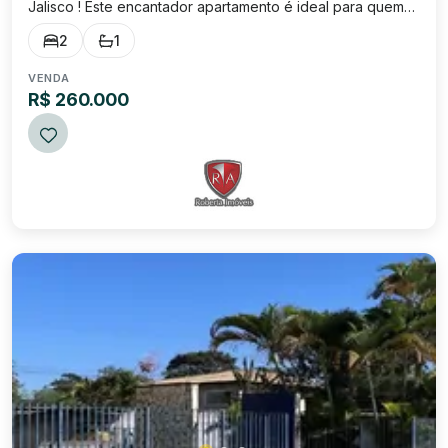
Jalisco ! Este encantador apartamento é ideal para quem
busca conforto e praticidade. Dormitórios: 2. Banheiros: 1.
2
1
Salas: 1 Vagas: 1. Perfeito para quem deseja morar em um
bairro tranquilo, você es...
VENDA
R$ 260.000