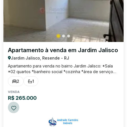
Apartamento à venda em Jardim Jalisco
Jardim Jalisco, Resende - RJ
Apartamento para venda no bairro Jardim Jalisco: *Sala
*02 quartos *banheiro social *cozinha *área de serviço
*garagem coberta O condomínio possuí portaria eletrônica
2
1
24hs, salão de festa, área gourmet com churrasqueira e
bicicletário. Documentação O...
VENDA
R$ 265.000