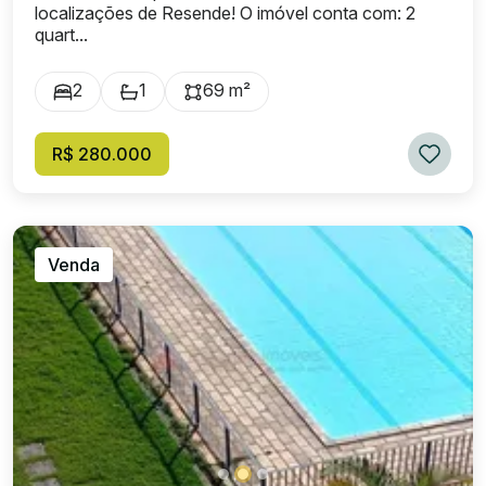
localizações de Resende! O imóvel conta com: 2
quart...
2
1
69 m²
R$ 280.000
Venda