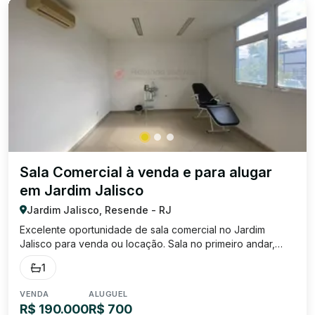
Sala Comercial à venda e para alugar
em Jardim Jalisco
Jardim Jalisco, Resende - RJ
Excelente oportunidade de sala comercial no Jardim
Jalisco para venda ou locação. Sala no primeiro andar,
banheiro privativo e o condomínio inclui secretária,
1
recepcionista, marcação de consulta, água e luz da área
em comum. Locação para cliente da á...
VENDA
ALUGUEL
R$ 190.000
R$ 700