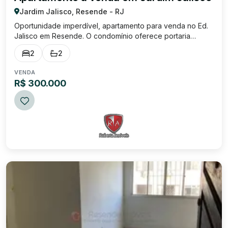
Jardim Jalisco, Resende - RJ
Oportunidade imperdível, apartamento para venda no Ed.
Jalisco em Resende. O condomínio oferece portaria
eletrônica, academia, área de lazer com 2 piscinas e
2
2
churrasqueira, salão de festas, câmeras, 3 elevadores e
mercado integrado no condomínio. O a...
VENDA
R$ 300.000