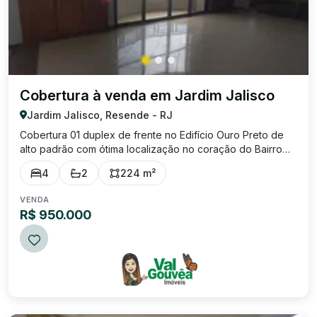
Cobertura à venda em Jardim Jalisco
Jardim Jalisco, Resende - RJ
Cobertura 01 duplex de frente no Edifício Ouro Preto de
alto padrão com ótima localização no coração do Bairro
Jalisco. Proximo à colégio, supermercado, shopping,
4
2
224 m²
ponto de ônibus, farmácia, parque, hospital, padaria,
restaurantes, posto de gasolina, ...
VENDA
R$ 950.000