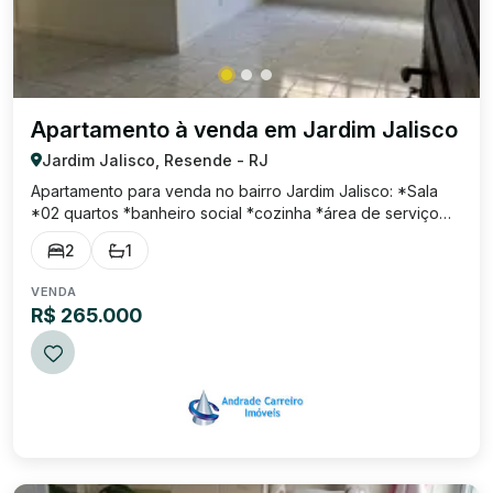
Apartamento à venda em Jardim Jalisco
Jardim Jalisco, Resende - RJ
Apartamento para venda no bairro Jardim Jalisco: *Sala
*02 quartos *banheiro social *cozinha *área de serviço
*garagem coberta O condomínio possuí portaria eletrônica
2
1
24hs, salão de festa, área gourmet com churrasqueira e
bicicletário. Documentação O...
VENDA
R$ 265.000