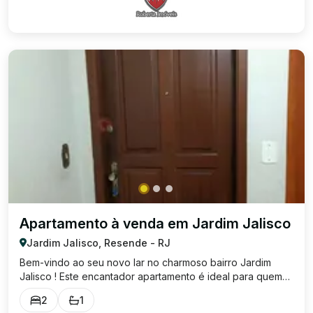
Apartamento à venda em Jardim Jalisco
Jardim Jalisco, Resende - RJ
Bem-vindo ao seu novo lar no charmoso bairro Jardim
Jalisco ! Este encantador apartamento é ideal para quem
busca conforto e praticidade. Dormitórios: 2. Banheiros: 1.
2
1
Salas: 1 Vagas: 1. Perfeito para quem deseja morar em um