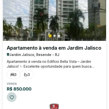
Apartamento à venda em Jardim Jalisco
Jardim Jalisco, Resende - RJ
Apartamento à venda no Edifício Bella Vista – Jardim
Jalisco! ✨ Excelente oportunidade para quem busca
conforto, lazer e uma vista deslumbrante! Localizado em
3
3
uma das melhores regiões de Resende , o Edifício Bella
Vista está próximo à Prefeitura, Fór...
VENDA
R$ 850.000