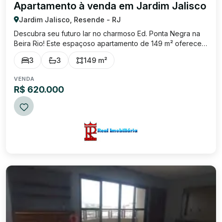
Apartamento à venda em Jardim Jalisco
Jardim Jalisco, Resende - RJ
Descubra seu futuro lar no charmoso Ed. Ponta Negra na
Beira Rio! Este espaçoso apartamento de 149 m² oferece a
combinação perfeita de espaço e conforto. Uma suíte com
3
3
149 m²
closet e sacada espaçosa, com linda vista para a serra e
para o Rio Paraíba. Dois ...
VENDA
R$ 620.000