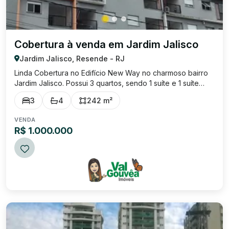
Cobertura à venda em Jardim Jalisco
Jardim Jalisco, Resende - RJ
Linda Cobertura no Edifício New Way no charmoso bairro
Jardim Jalisco. Possui 3 quartos, sendo 1 suíte e 1 suíte
master com closet e hidromassagem, sala de estar,
3
4
242 m²
escritório. No piso superior temos uma sala de jantar
integrada à cozinha planejada, ...
VENDA
R$ 1.000.000