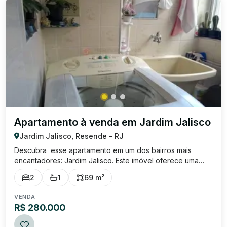
Apartamento à venda em Jardim Jalisco
Jardim Jalisco, Resende - RJ
Descubra esse apartamento em um dos bairros mais
encantadores: Jardim Jalisco. Este imóvel oferece uma
área construída de 69,09 m² , proporcionando
2
1
69 m²
praticidade devido a sua excelente localização, perto de
tudo: hospital, shopping, colégios, academi...
VENDA
R$ 280.000