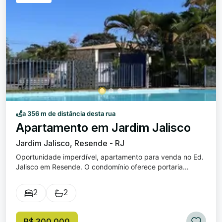
a 356 m de distância desta rua
Apartamento em Jardim Jalisco
Jardim Jalisco, Resende - RJ
Oportunidade imperdível, apartamento para venda no Ed.
Jalisco em Resende. O condomínio oferece portaria
eletrônica, academia, área de lazer com 2 piscinas e
churrasqueira, salão de festas, câmeras, 3 elevadores e
2
2
mercado integrado no condomínio. O apartamento é
composto por 2 quartos, 1 sala ampla, área de serviço, 1
cozinha, 1 banheiro social. (Vista dos dois quartos direto
R$ 300.000