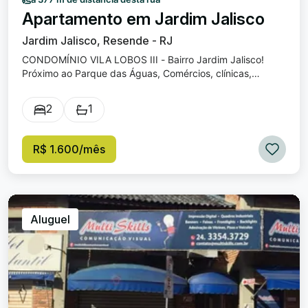
Apartamento em Jardim Jalisco
Jardim Jalisco, Resende - RJ
CONDOMÍNIO VILA LOBOS III - Bairro Jardim Jalisco!
Próximo ao Parque das Águas, Comércios, clínicas,
drogarias e restaurantes. Quarto suíte, quarto solteiro,
banheiro social, sala com sacada, cozinha, lavabo, área
2
1
de serviço e garagem.
R$ 1.600/mês
Aluguel