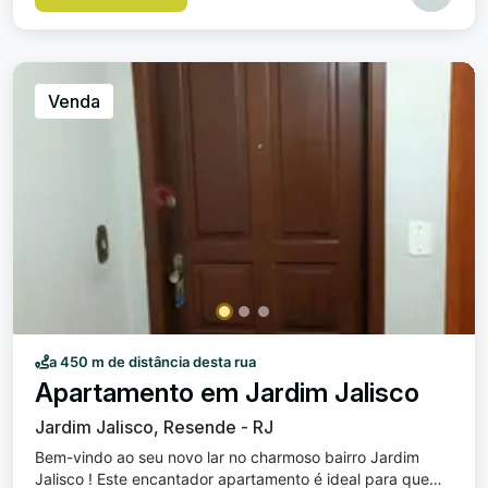
Segurança e praticidade para o seu veículo. 1 Sala de
Estar : Ambiente espaçoso e iluminado, perfeito para
receber amigos e familiares. A localização privilegiada na
Vila Julieta oferece fácil acesso a uma variedade de
comodidades e serviços essenciais, além de ser uma área
Venda
charmosa e tranquila. Esse apartamento é uma excelente
oportunidade para quem busca qualidade de vida e
praticidade. Venha conferir e se encantar com tudo o que
ele tem a oferecer! OBS: Nao tem taxa de condominio
a 450 m de distância desta rua
Apartamento em Jardim Jalisco
Jardim Jalisco, Resende - RJ
Bem-vindo ao seu novo lar no charmoso bairro Jardim
Jalisco ! Este encantador apartamento é ideal para quem