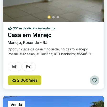
a 351 m de distância desta rua
Casa em Manejo
Manejo, Resende - RJ
Oportunidade de casa mobiliada, no bairro Manejo!
Possui: #02 salas; # Cozinha; #01 banheiro; #55m². 1
vaga de garagem para moto. Bairro super bem localizado,
próximo a estabelecimentos comerciais.
1
1
R$ 2.000/mês
Venda