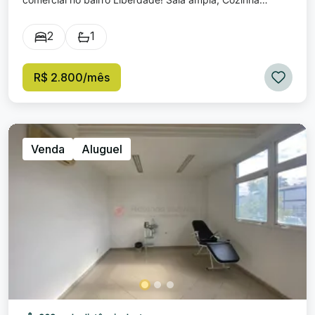
ampla; 2 Quartos amplos; Banheiro social; 1 Vaga de
garagem coberta; Área de serviço; Valor de locação
2
1
RESIDENCIAL: R$ 2.800,00 Valor de locação COMERCIAL:
R$ 3.800,00 Excelente localização, próximo de diversos
estabelecimentos comerciais!
R$ 2.800/mês
Venda
Aluguel