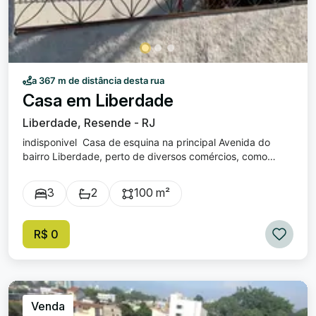
a 367 m de distância desta rua
Casa em Liberdade
Liberdade, Resende - RJ
indisponivel Casa de esquina na principal Avenida do
bairro Liberdade, perto de diversos comércios, como
padaria, restaurantes e lojas. A casa tem 100m2 de área
construída, com 3 quartos, sendo uma ampla suíte.
3
2
100 m²
Cozinha muito espaçosa, toda azulejada e com armários
planejados. Área de serviço coberta. Quintal nas laterais
com piso. Garagem coberta. Excelente oportunidade para
R$ 0
morar em um dos bairros mais tradicionais da cidade.
Venda