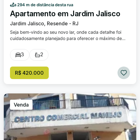
a 294 m de distância desta rua
Apartamento em Jardim Jalisco
Jardim Jalisco, Resende - RJ
Seja bem-vindo ao seu novo lar, onde cada detalhe foi
cuidadosamente planejado para oferecer o máximo de
conforto e praticidade. Localizado no encantador Bairro ,
este apartamento é a opção perfeita para quem busca
3
2
sofisticação e modernidade. Com uma disposição
inteligente dos espaços, o imóvel proporciona uma
experiência única de moradia, mesmo sem apresentar
R$ 420.000
quartos ou salas convencionais. Embora não disponha de
suítes, vagas de garagem ou banheiros, o apartamento se
destaca por seu conceito inovador, desafiando o
tradicional ao reinventar o uso das áreas disponíveis. Esta
é sua chance de adquirir um imóvel irreverente, que
Venda
quebra paradigmas e surpreende em cada metro
quadrado. Venha visitar e descubra novas possibilidades
de viver com estilo e elegância. Disponível para venda ,
este é um investimento em qualidade de vida no coração
da cidade.