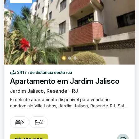
a 341 m de distância desta rua
Apartamento em Jardim Jalisco
Jardim Jalisco, Resende - RJ
Excelente apartamento disponível para venda no
condomínio Villa Lobos, Jardim Jalisco, Resende-RJ. Sala
com sacada / Cozinha / 03 quartos sendo um suíte / Área
de serviço com banheiro / 01 vaga de garagem.
3
2
Condomínio possui: Piscina Sauna / Playground / Salão de
jogos / Portaria 24 horas.