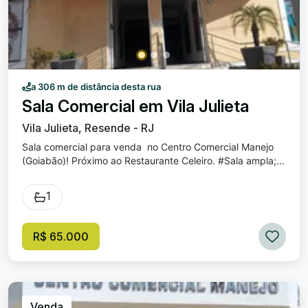
a 306 m de distância desta rua
Sala Comercial em Vila Julieta
Vila Julieta, Resende - RJ
Sala comercial para venda no Centro Comercial Manejo
(Goiabão)! Próximo ao Restaurante Celeiro. #Sala ampla;
#Mezanino; #sacada; #Banheiro; #copa; #54m²; VENDA:
R$ 65.000,00 Condomínio: R$ 850,00 (VALOR
1
APROXIMADO) OFERTA IMPERDÍVEL, AGENDE UMA
VISITA CONOSCO!!!!!
R$ 65.000
Venda