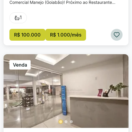
Comercial Manejo (Goiabão)! Próximo ao Restaurante
Celeiro. #Sala ampla; #Mezanino; #Banheiro; #copa;
#54m²; VENDA: R$ 100.000,00 LOCAÇÃO: R$ 1.000,00
1
Condomínio: R$ 550,00 (VALOR APROXIMADO) OFERTA
IMPERDÍVEL, AGENDE UMA VISITA CONOSCO!!!!!
R$ 100.000
R$ 1.000/mês
Venda