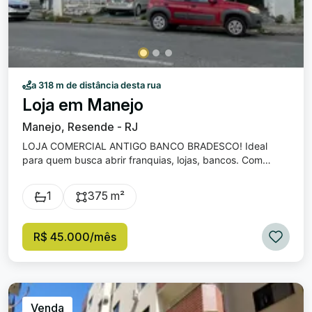
a 318 m de distância desta rua
Loja em Manejo
Manejo, Resende - RJ
LOJA COMERCIAL ANTIGO BANCO BRADESCO! Ideal
para quem busca abrir franquias, lojas, bancos. Com
amplo espaço, salas integradas e o melhor é a sua
localização no coração do Manejo! A loja tem 375 m2 de
1
375 m²
uso + subsolo com garagem de mais 375m².
R$ 45.000/mês
Venda