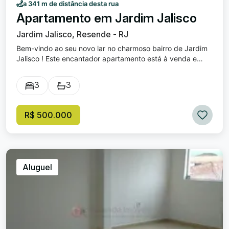
a 341 m de distância desta rua
Apartamento em Jardim Jalisco
Jardim Jalisco, Resende - RJ
Bem-vindo ao seu novo lar no charmoso bairro de Jardim
Jalisco ! Este encantador apartamento está à venda e
oferece tudo o que você precisa para viver com conforto
e estilo. Dormitórios: 3 quartos espaçosos, perfeitos para
3
3
relaxar e desfrutar de tranquilidade. Suítes: 1 elegante
suíte, proporcionando privacidade e conforto após um
longo dia. Salas: Uma ampla sala de estar que convida
R$ 500.000
momentos de lazer e convívio com amigos e familiares.
Vagas de garagem: 1 vaga prática e segura para o seu
veículo. Localizado no desejado Jardim Jalisco , este
apartamento oferece a conveniência de estar perto de
todas as comodidades e serviços que a região tem a
Aluguel
oferecer. Não perca a chance de tornar este lugar o seu
novo lar! Entre em contato para mais informações e venha
viver a experiência única que este imóvel proporciona.