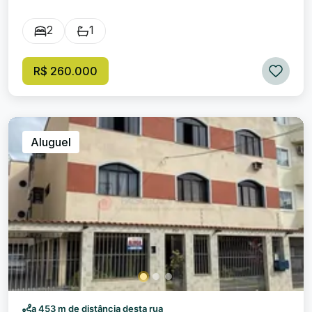
busca conforto e praticidade. Dormitórios: 2. Banheiros: 1.
Salas: 1 Vagas: 1. Perfeito para quem deseja morar em um
2
1
bairro tranquilo, você estará próximo de todas as
facilidades que Jardim Jalisco oferece, além de desfrutar
de toda a comodidade que um apartamento pode
R$ 260.000
proporcionar. Não perca a oportunidade de adquirir este
imóvel por um excelente preço! Entre em contato para
saber mais detalhes sobre a venda deste maravilhoso
apartamento. Sua nova vida começa aqui!
Aluguel
a 453 m de distância desta rua