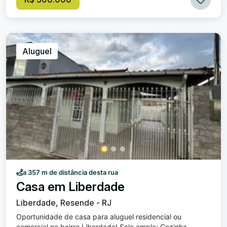
para o pico das agulhas negras e área de lazer) Em uma
ótima localização, a uma quadra do hospital de
Emergência, próximo ao Hospital Unimed, à Policlínica,
Parque das águas, ao Sesi, Senac, supermercado Máximo
e diversos comércios em geral. Valor do condomínio
Aluguel
aproximadamente de (500 reais).
a 357 m de distância desta rua
Casa em Liberdade
Liberdade, Resende - RJ
Oportunidade de casa para aluguel residencial ou
comercial no bairro Liberdade! Sala ampla; Cozinha