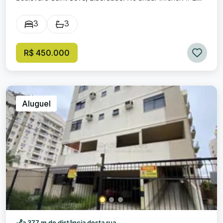
Quartos, sendo 1 suíte, com armários; # Sala ampla com
sacada e escada com acesso para a parte superior; #
3
3
Cozinha com armários; # Banheiro social; # Área de
serviço; No andar superior: # Sala ampla; # 1 Quarto; #
Banheiro social; # Terraço amplo com área para
R$ 450.000
churrasqueira; Imóvel possui 2 vagas de garagem; Venda:
R$ 450.000,00. Condomínio: R$ 1.350,00 (valor
aproximado). IPTU: R$ 190,00 (VALOR APROXIMADO DA
PARCELA). Excelente localização! Próximo a diversos
estabelecimentos comerciais, restaurantes etc.!
Aluguel
Condomínio possui todas as vagas de garagem cobertas,
porteiro 24 horas, quadra poliesportiva, churrasqueira e
playground!
a 377 m de distância desta rua