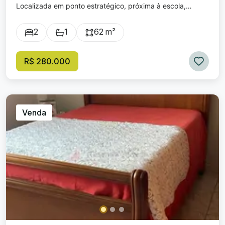
Localizada em ponto estratégico, próxima à escola,
padaria, mercado e diversos comércios — praticidade e
segurança no seu dia a dia. O imóvel conta com: ✔ 2
2
1
62 m²
quartos ✔ Banheiro social ✔ Sala ampla - atualmente
revertida em um terceiro quarto ✔ Cozinha com armários
✔ Área de serviço ✔ Garagem coberta ✔ Quintal com
R$ 280.000
cobertura ✔ Condomínio fechado com poucas unidades
62m² de área construída + 15m² de garagem + 15m² de
cobertura nos fundos = 90m² de área total Uma excelente
oportunidade para quem busca conforto, segurança e
localização privilegiada.
Venda