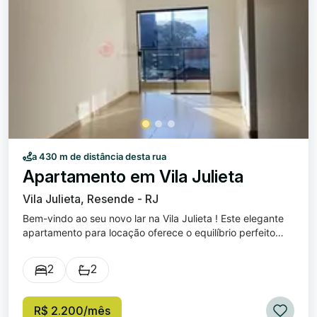
a 430 m de distância desta rua
Apartamento em Vila Julieta
Vila Julieta, Resende - RJ
Bem-vindo ao seu novo lar na Vila Julieta ! Este elegante
apartamento para locação oferece o equilíbrio perfeito
entre conforto e modernidade. 2 Dormitórios : Espaços
aconchegantes que proporcionam tranquilidade e
2
2
conforto. 1 Suíte : Desfrute de privacidade e estilo no seu
próprio espaço. 2 Banheiros : Modernos e funcionais para
atender todas as suas necessidades. 1 Vaga de Garagem :
R$ 2.200/mês