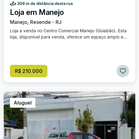
a 306 m de distância desta rua
Loja em Manejo
Manejo, Resende - RJ
Loja a venda no Centro Comercial Manejo (Goiabão). Esta
loja, disponível para venda, oferece um espaço amplo e
versátil, perfeito para abrigar o seu negócio! Conta com
uma área total de 77 m², o imóvel possui um layout que
favorece diferentes tipos de negócios, , proporcionando
liberdade para adaptar o espaço à identidade da sua
marca. Localizada em um dos bairros mais desenvolvidos
R$ 210.000
da região, a loja está cercada por uma vibrante
comunidade comercial, garantindo visibilidade e fácil
acesso. Esta loja está na entrada do Centro comercial, no
primeiro andar, com mais visibilidade e acessibilidade para
todos. Atualmente alugada, ideal para investidores ou
Aluguel
para o seu negócio. Venha conhecer!