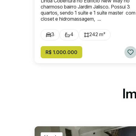
Linda Cobertura no Edifício New Way no
charmoso bairro Jardim Jalisco. Possui 3
quartos, sendo 1 suíte e 1 suíte master com
closet e hidromassagem, ...
3
4
242 m²
R$ 1.000.000
Im