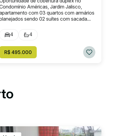
Oportunidade de cobertura duplex no
Condomínio Américas, Jardim Jalisco,
apartamento com 03 quartos com armários
planejados sendo 02 suítes com sacada...
4
4
R$ 495.000
rto