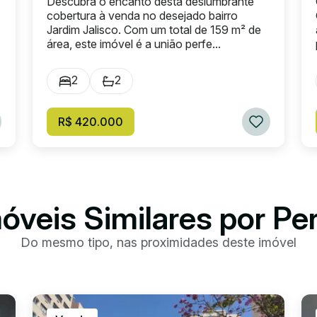
Descubra o encanto desta deslumbrante
cobertura à venda no desejado bairro
Jardim Jalisco. Com um total de 159 m² de
área, este imóvel é a união perfe...
2
2
R$ 420.000
óveis Similares por Pe
Do mesmo tipo, nas proximidades deste imóvel