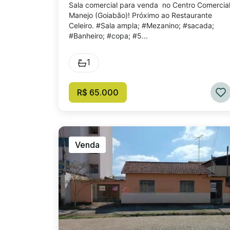
Sala comercial para venda no Centro Comercia
Manejo (Goiabão)! Próximo ao Restaurante
Celeiro. #Sala ampla; #Mezanino; #sacada;
#Banheiro; #copa; #5...
1
R$ 65.000
Venda