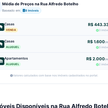
Média de Preços na Rua Alfredo Botelho
8 Imóveis
Baseado em
Casas
R$ 443.3
VENDA
3 imóv
Casas
R$ 1.600
/
ALUGUEL
3 imóv
Apartamentos
R$ 2.000
/
ALUGUEL
2 imóv
Valores calculados com base nos imóveis cadastrados no portal.
óveis Disponíveis na Rua Alfredo Bote