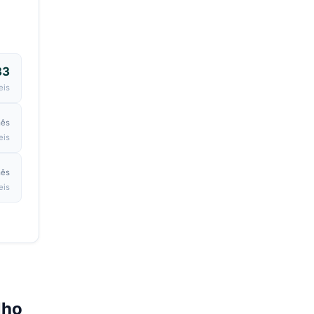
33
eis
mês
eis
mês
eis
lho