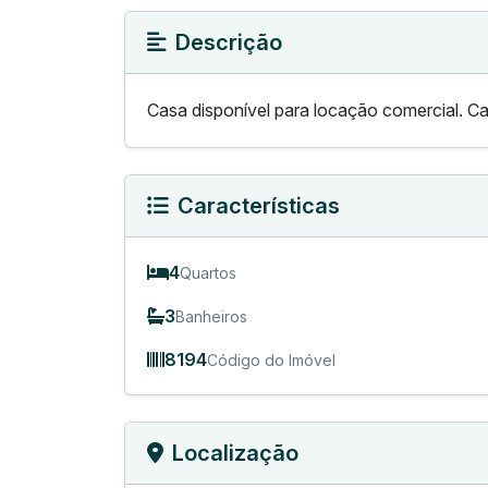
Descrição
Casa disponível para locação comercial. C
Características
4
Quartos
3
Banheiros
8194
Código do Imóvel
Localização