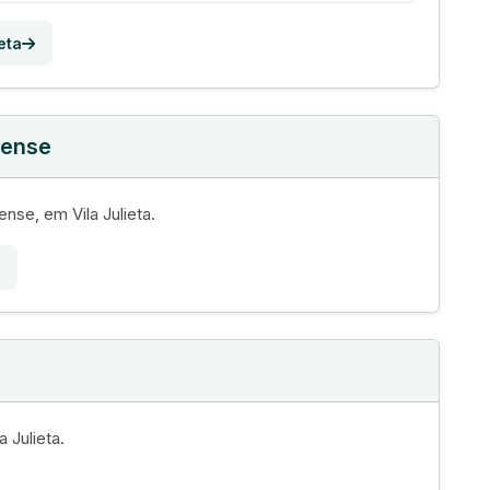
eta
nense
nse, em Vila Julieta.
a Julieta.