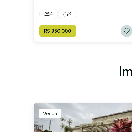
4
3
R$ 950.000
Im
Venda