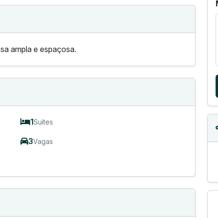
asa ampla e espaçosa.
1
Suítes
3
Vagas