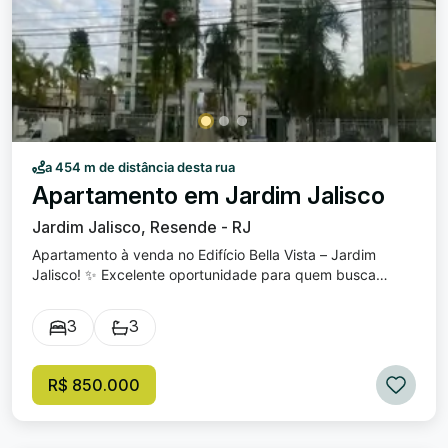
a 454 m de distância desta rua
Apartamento em Jardim Jalisco
Jardim Jalisco, Resende - RJ
Apartamento à venda no Edifício Bella Vista – Jardim
Jalisco! ✨ Excelente oportunidade para quem busca
conforto, lazer e uma vista deslumbrante! Localizado em
uma das melhores regiões de Resende , o Edifício Bella
3
3
Vista está próximo à Prefeitura, Fórum, escolas e diversos
comércios , oferecendo praticidade e qualidade de vida
no dia a dia. 🏡 O apartamento conta com: Sala ampla e
R$ 850.000
bem iluminada, com acesso à sacada espaçosa e telas de
proteção Cozinha ampla com armários Área de serviço
funcional 3 quartos, sendo 1 suíte Banheiro canadense