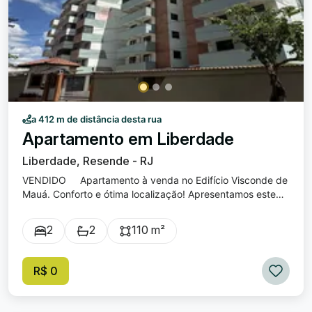
a 412 m de distância desta rua
Apartamento em Liberdade
Liberdade, Resende - RJ
VENDIDO Apartamento à venda no Edifício Visconde de
Mauá. Conforto e ótima localização! Apresentamos este
excelente apartamento na Liberdade, perfeito para quem
busca conforto, praticidade e uma vista privilegiada.
2
2
110 m²
Características: 2 quartos, sendo uma suíte com closet e
varanda. Sala ampla em dois ambientes, integrada a uma
varanda agradável com vista para o Rio Paraíba. Cozinha
R$ 0
planejada, equipada com armários e despensa com
prateleiras. 1 vaga de garagem. Localização privilegiada,
de frente para a Beira Rio, a poucos metros do Parque das