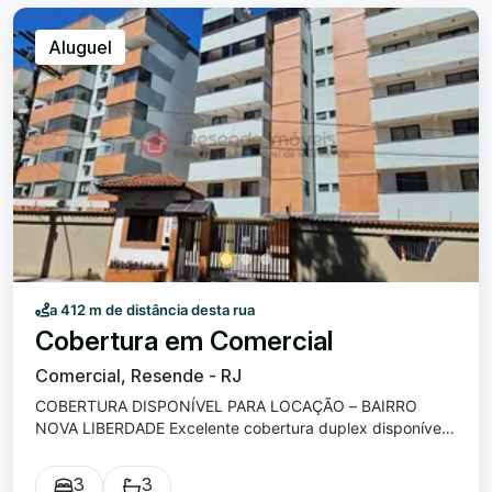
Águas, Hospital de Emergência e Resende Shopping. O
condomínio conta com portaria eletrônica, salão de festas
Aluguel
e bicicletário, garantindo mais segurança e comodidade.
Agende sua visita e venha conhecer seu novo lar!
a 412 m de distância desta rua
Cobertura em Comercial
Comercial, Resende - RJ
COBERTURA DISPONÍVEL PARA LOCAÇÃO – BAIRRO
NOVA LIBERDADE Excelente cobertura duplex disponível
para locação em prédio com elevador, oferecendo
conforto, espaço e praticidade para toda a família.
3
3