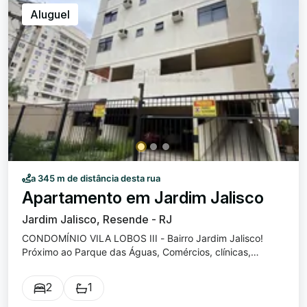
Aluguel
a 345 m de distância desta rua
Apartamento em Jardim Jalisco
Jardim Jalisco, Resende - RJ
CONDOMÍNIO VILA LOBOS III - Bairro Jardim Jalisco!
Próximo ao Parque das Águas, Comércios, clínicas,
drogarias e restaurantes. Quarto suíte, quarto solteiro,
banheiro social, sala com sacada, cozinha, lavabo, área
2
1
de serviço e garagem.