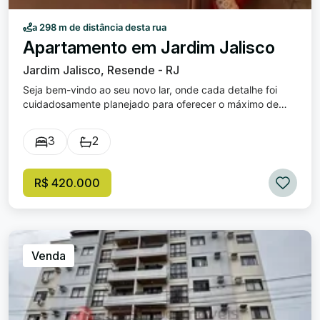
a 298 m de distância desta rua
Apartamento em Jardim Jalisco
Jardim Jalisco, Resende - RJ
Seja bem-vindo ao seu novo lar, onde cada detalhe foi
cuidadosamente planejado para oferecer o máximo de
conforto e praticidade. Localizado no encantador Bairro ,
este apartamento é a opção perfeita para quem busca
3
2
sofisticação e modernidade. Com uma disposição
inteligente dos espaços, o imóvel proporciona uma
experiência única de moradia, mesmo sem apresentar
R$ 420.000
quartos ou salas convencionais. Embora não disponha de
suítes, vagas de garagem ou banheiros, o apartamento se
destaca por seu conceito inovador, desafiando o
tradicional ao reinventar o uso das áreas disponíveis. Esta
é sua chance de adquirir um imóvel irreverente, que
Venda
quebra paradigmas e surpreende em cada metro
quadrado. Venha visitar e descubra novas possibilidades
de viver com estilo e elegância. Disponível para venda ,
este é um investimento em qualidade de vida no coração
da cidade.