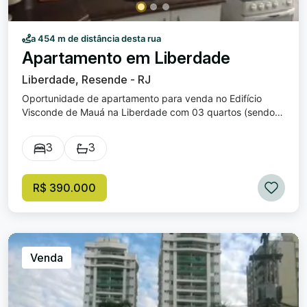
a 454 m de distância desta rua
Apartamento em Liberdade
Liberdade, Resende - RJ
Oportunidade de apartamento para venda no Edifício
Visconde de Mauá na Liberdade com 03 quartos (sendo
01 suíte e 01 quarto que dá para usar como escritório),
sala com sacada, banheiro social, cozinha, área de
3
3
serviço, banheiro de empregada e 01 vaga de garagem.
Condomínio oferece: Segurança, elevador, bicicletario e
01 vaga de garagem. Excelente localização, próximo de
R$ 390.000
diversos estabelecimentos comerciais! Valor de venda: R$
390.000,00.
Venda