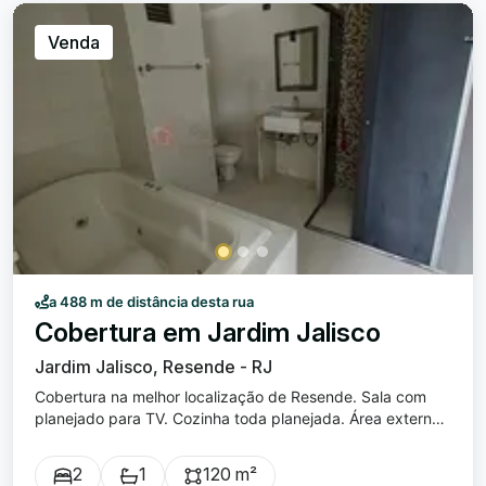
atendendo os outros 2 quartos 2 vagas de garagem
cobertas Localizado no 10º andar , com vista panorâmica
Venda
incrível da cidade! 🌆 🎯 Comodidades do condomínio:
Piscina adulto e infantil Sauna Quadra poliesportiva e
quadra de tênis Área de lazer completa com
churrasqueiras e espaço gourmet Dois salões de festas ,
sendo um infantil e outro adulto Salão de jogos Sala de
estudos Brinquedoteca Home theater e cinema
Hidromassagem Ampla área verde e gramado Segurança
e portaria 24h 💎 Um imóvel completo, ideal para quem
busca conforto, sofisticação e lazer em um só lugar! 📍
Jardim Jalisco – Resende/RJ Valor de venda: R$
850.000,00 Condomínio (valor aproximado): R$ 960,00
a 488 m de distância desta rua
Cobertura em Jardim Jalisco
Jardim Jalisco, Resende - RJ
Cobertura na melhor localização de Resende. Sala com
planejado para TV. Cozinha toda planejada. Área externa
com churrasqueira, ducha e sauna. 01 quarto com ar
condicionado, closet, hidromassagem e banheiro
2
1
120 m²
planejado. Outro quarto planejado. Banheiro social