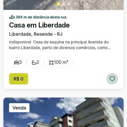
a 394 m de distância desta rua
Casa em Liberdade
Liberdade, Resende - RJ
indisponivel Casa de esquina na principal Avenida do
bairro Liberdade, perto de diversos comércios, como
padaria, restaurantes e lojas. A casa tem 100m2 de área
construída, com 3 quartos, sendo uma ampla suíte.
3
2
100 m²
Cozinha muito espaçosa, toda azulejada e com armários
planejados. Área de serviço coberta. Quintal nas laterais
com piso. Garagem coberta. Excelente oportunidade para
R$ 0
morar em um dos bairros mais tradicionais da cidade.
Venda