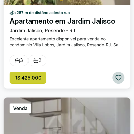
a 257 m de distância desta rua
Apartamento em Jardim Jalisco
Jardim Jalisco, Resende - RJ
Excelente apartamento disponível para venda no
condomínio Villa Lobos, Jardim Jalisco, Resende-RJ. Sala
com sacada / Cozinha / 03 quartos sendo um suíte / Área
de serviço com banheiro / 01 vaga de garagem.
3
2
Condomínio possui: Piscina Sauna / Playground / Salão de
jogos / Portaria 24 horas.
R$ 425.000
Venda