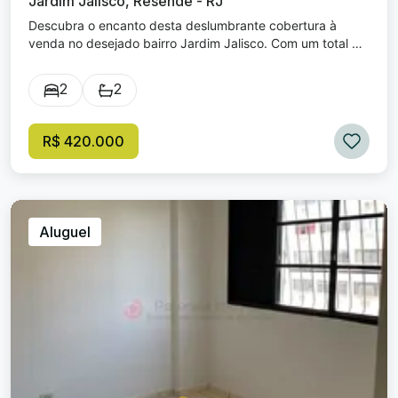
Jardim Jalisco, Resende - RJ
Descubra o encanto desta deslumbrante cobertura à
venda no desejado bairro Jardim Jalisco. Com um total de
159 m² de área, este imóvel é a união perfeita entre
sofisticação e praticidade. Excelente cobertura no
2
2
Residencial Agulhas Negras, com área gourmet, sauna, e
hidromassagem. Composta por sala para dois ambientes,
com área livre, sauna, churrasqueira, cozinha com
R$ 420.000
armários planejados, banheiro social, dois quaros, sendo a
suíte master com hidromassagem e closset. O condominio
tem portaria, vaga de garagem, quadra poliesportiva
playground e salão de festas. Excelente localização, em
frente ao Colégio salesiano, próximo a farmácias, clinicas,
Aluguel
padaria, Parque das Águas, hospitais, toda infraestrutura
ao redor, no Bairro Jardim Jalísco. Venha conhecer!