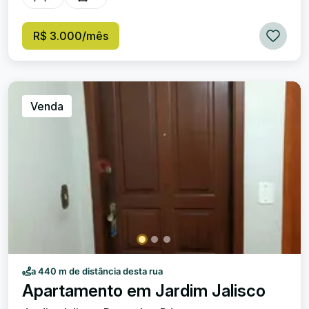
Aluguel: R$ 3.000,00 Distribuição do imóvel: 1º Andar: • 3
quartos, sendo 1 suíte; • Sala amplA com sacada; •
Cozinha; • Área de serviço com banheiro. 2º Andar: • 2
R$ 3.000/mês
quartos; • 1 suíte. Condomínio: • Elevador; • Portaria
eletrônica; • Salão de festas; • Bicicletário. Taxas
adicionais: • IPTU: R$ 164,52 mensais; • Condomínio: R$
1.332,00 (valor atual); • Gás encanado (Naturgy); • Taxa
de incêndio. O valor do condomínio inclui faxina das áreas
Venda
comuns, energia elétrica de uso comum e consumo de
água. Entre em contato para mais informações e
agendamento de visita.
www.marisaimoveisresende.com.br (24) 3355-3165
Marisa: (24) 99262-6822 Márcio: (24) 99239-6573 Meire:
(24) 99853-8081
a 440 m de distância desta rua
Apartamento em Jardim Jalisco