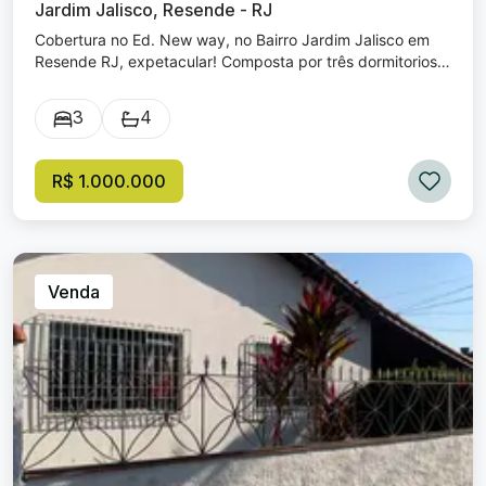
Jardim Jalisco, Resende - RJ
Cobertura no Ed. New way, no Bairro Jardim Jalisco em
Resende RJ, expetacular! Composta por três dormitorios
suítes ( sendo a suíte master com closset e
hidromassagem), sala de estar, escritótio. Pavimento
3
4
superior com sala de jantar, cozinha planejada conceito
aberto, banheiro social, áres de serviço e despensa com
planejados. Área descoberta ampla, com churrasqueira e
R$ 1.000.000
chuverão. O condomínio dispõe de academia de ginástica,
sauna e piscina. Duas vagas de garagem coberta. Na
melhor área de Resende RJ. Próximo a escolas, hospitais,
comércios e parque das Águas, Venha conhecer!!
Venda