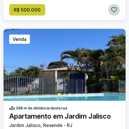
suíte, proporcionando privacidade e conforto após um
longo dia. Salas: Uma ampla sala de estar que convida
R$ 500.000
momentos de lazer e convívio com amigos e familiares.
Vagas de garagem: 1 vaga prática e segura para o seu
veículo. Localizado no desejado Jardim Jalisco , este
apartamento oferece a conveniência de estar perto de
todas as comodidades e serviços que a região tem a
Venda
oferecer. Não perca a chance de tornar este lugar o seu
novo lar! Entre em contato para mais informações e venha
viver a experiência única que este imóvel proporciona.
a 288 m de distância desta rua
Apartamento em Jardim Jalisco
Jardim Jalisco, Resende - RJ