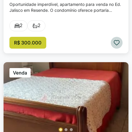
Oportunidade imperdível, apartamento para venda no Ed.
Jalisco em Resende. O condomínio oferece portaria
eletrônica, academia, área de lazer com 2 piscinas e
churrasqueira, salão de festas, câmeras, 3 elevadores e
2
2
mercado integrado no condomínio. O apartamento é
composto por 2 quartos, 1 sala ampla, área de serviço, 1
cozinha, 1 banheiro social. (Vista dos dois quartos direto
R$ 300.000
para o pico das agulhas negras e área de lazer) Em uma
ótima localização, a uma quadra do hospital de
Emergência, próximo ao Hospital Unimed, à Policlínica,
Parque das águas, ao Sesi, Senac, supermercado Máximo
e diversos comércios em geral. Valor do condomínio
Venda
aproximadamente de (500 reais).