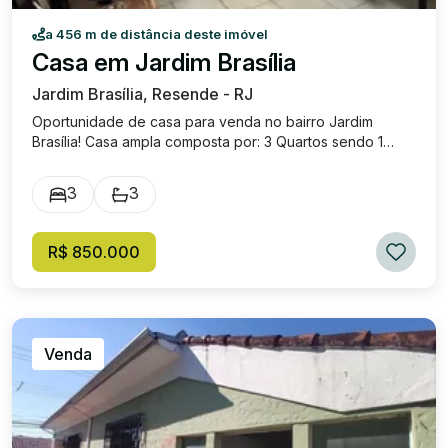
a 456 m de distância deste imóvel
Casa em Jardim Brasília
Jardim Brasília, Resende - RJ
Oportunidade de casa para venda no bairro Jardim
Brasília! Casa ampla composta por: 3 Quartos sendo 1
suíte. Sala para 2 ambientes. Cozinha ampla com armários
planejados. Banheiro social. Lavabo. Área de serviço.
3
3
Área gourmet ampla com churrasqueira e banheiro.
Piscina. Vaga de garagem para 2 Carros. Valor: R$
850.000,00 Excelente localização, próximo de diversos
R$ 850.000
estabelecimentos comerciais, localizada em uma das
principais avenidas do bairro.
Venda