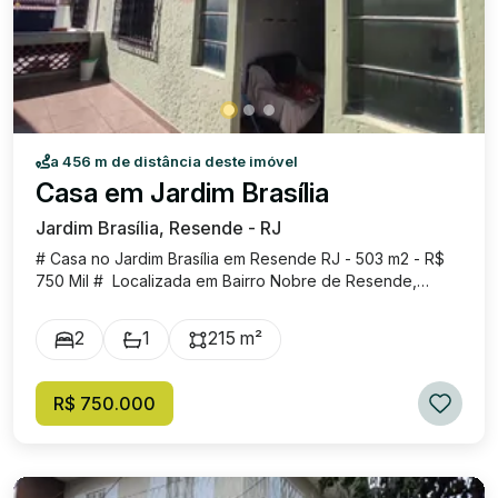
a 456 m de distância deste imóvel
Casa em Jardim Brasília
Jardim Brasília, Resende - RJ
# Casa no Jardim Brasília em Resende RJ - 503 m2 - R$
750 Mil # Localizada em Bairro Nobre de Resende,
composta por sala para dois ambientes, banheiro social,
dois quartos, copa, cozinha, área de serviço e saleta.
2
1
215 m²
Pavimento inferior composto por sauna, banheiro, área
Gourmet com churrasqueira, forno e piscina. Linda Vista
para Serra da Mantiqueira. Garagem coberta. Área do
R$ 750.000
terreno 503 m2 e 215 m2 de área construída. Agende a
sua Visita!! Valor R$ 750 Mil