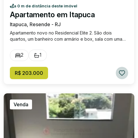
a 0 m de distância deste imóvel
Apartamento em Itapuca
Itapuca, Resende - RJ
Apartamento novo no Residencial Elite 2. São dois
quartos, um banheiro com armário e box, sala com uma
pequena sacada, cozinha com armários modulados, área
de serviço e uma vaga de garagem. Andar térreo. Pode
2
1
ser financiado. Enquadra-se no Programa Minha Casa
Minha Vida. Localizado em uma rua tranquila do bairro
Itapuca.
R$ 203.000
Venda