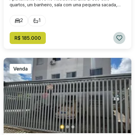
quartos, um banheiro, sala com uma pequena sacada,
cozinha, área de serviço e uma vaga de garagem. Andar
térreo. Pode ser financiado. Enquadra-se no Programa
2
1
Minha Casa Minha Vida. Prédio sem elevador. Localizado
em uma rua tranquila do bairro Itapuca.
R$ 185.000
Venda