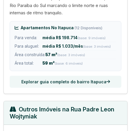
Rio Paraíba do Sul marcando o limite norte e ruas
internas de ritmo tranquilo.
Apartamentos No Itapuca
(12 Disponíveis)
Para venda:
média R$ 198.714
(base: 9 imóveis)
Para aluguel:
média R$ 1.033/mês
(base: 3 imóveis)
Área construída:
57 m²
(base: 3 imóveis)
Área total:
59 m²
(base: 6 imóveis)
Explorar guia completo do bairro Itapuca
Outros Imóveis na Rua Padre Leon
Wojtyniak