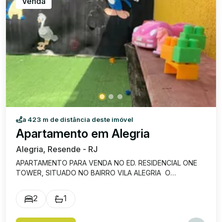
Venda
a 423 m de distância deste imóvel
Apartamento em Alegria
Alegria, Resende - RJ
APARTAMENTO PARA VENDA NO ED. RESIDENCIAL ONE
TOWER, SITUADO NO BAIRRO VILA ALEGRIA O
APARTAMENTO CONTÉM 2 QUARTOS, 1 BANHEIRO, 1
COZINHA, 1 SALA, ÁREA DE SERVIÇO E 1 VAGA DE
2
1
GARAGEM ABERTA N 78 CONDOMÍNIO COMPLETO:
SALÃO DE FESTA, ÁREA DE LAZER (GOURMET), PISCINA E