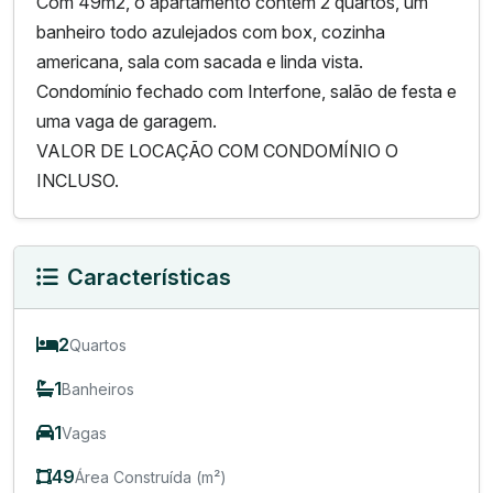
Com 49m2, o apartamento contém 2 quartos, um
banheiro todo azulejados com box, cozinha
americana, sala com sacada e linda vista.
Condomínio fechado com Interfone, salão de festa e
uma vaga de garagem.
VALOR DE LOCAÇÃO COM CONDOMÍNIO O
INCLUSO.
Características
2
Quartos
1
Banheiros
1
Vagas
49
Área Construída (m²)