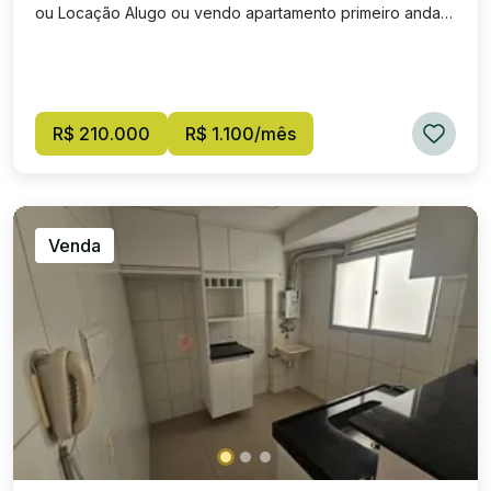
ou Locação Alugo ou vendo apartamento primeiro andar
no Condomínio Recanto Bela na Alegria (MRV) em
Resende RJ. O condomínio dispõe de portaria visrtual,
piscina, quadra, salão de festas, e mercado smart. Sala
com cozinha integrada, dois quartos e um banheiro.
Vaga de garagem. Agende a sua visita!
R$ 210.000
R$ 1.100/mês
Venda