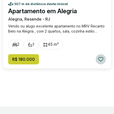
a 507 m de distância deste imóvel
Apartamento em Alegria
Alegria, Resende - RJ
Vendo ou alugo excelente apartamento no MRV Recanto
Belo na Alegria , com 2 quartos, sala, cozinha estilo
americana com armarios planejados , banheiro social com
armario e uma vaga de garagem. Apartamento com piso
2
1
45 m²
porcelanato, box no banheiro . 2° andar Condominio
possui salao de festas, churrasqueira, piscina , quadra
alem da portaria 24 horas. Valor de venda uma
R$ 180.000
oportunidade no valor de R$ 180.000,00 Aluguel : R$
1.350,00 ja incluso aluguel,condominio e IPTU. Não perca
tempo agende logo sua visita!! 24-998675822