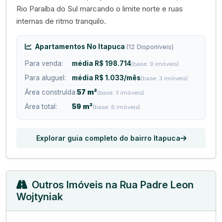
Rio Paraíba do Sul marcando o limite norte e ruas
internas de ritmo tranquilo.
Apartamentos No Itapuca
(12 Disponíveis)
Para venda:
média R$ 198.714
(base: 9 imóveis)
Para aluguel:
média R$ 1.033/mês
(base: 3 imóveis)
Área construída:
57 m²
(base: 3 imóveis)
Área total:
59 m²
(base: 6 imóveis)
Explorar guia completo do bairro Itapuca
Outros Imóveis na Rua Padre Leon
Wojtyniak