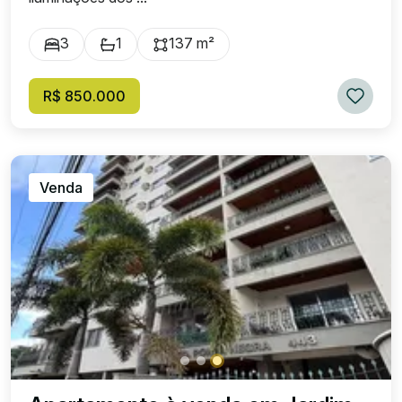
3
1
137 m²
R$ 850.000
Venda