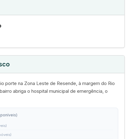
o
isco
édio porte na Zona Leste de Resende, à margem do Rio
bairro abriga o hospital municipal de emergência, o
sponíveis)
eis)
móveis)