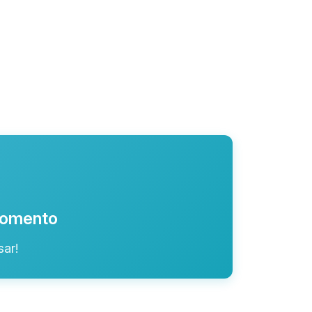
 momento
ar!