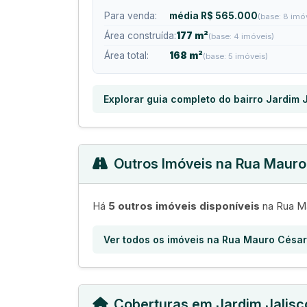
Para venda:
média R$ 565.000
(base: 8 imó
Área construída:
177 m²
(base: 4 imóveis)
Área total:
168 m²
(base: 5 imóveis)
Explorar guia completo do bairro Jardim 
Outros Imóveis na Rua Maur
Há
5 outros imóveis disponíveis
na Rua Ma
Ver todos os imóveis na Rua Mauro Césa
Coberturas em Jardim Jalisc