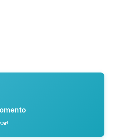
 momento
ar!