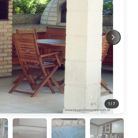
1
/ 7