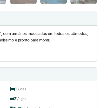
m², com armários modulados em todos os cômodos,
ndíssimo e pronto para morar.
1
Suítes
2
Vagas