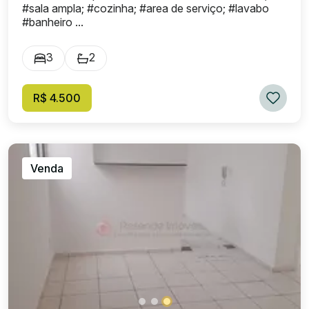
#sala ampla; #cozinha; #area de serviço; #lavabo
#banheiro ...
3
2
R$ 4.500
Venda