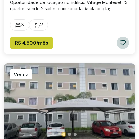
Oportunidade de locação no Edificio Village Montese! #3
quartos sendo 2 suites com sacada; #sala ampla;
#cozinha; #area de serviço; #lavabo #banheiro social; #1
vaga de garagem. Excelente localização! Próximo de
3
2
diversos estabelecimentos comerciais, shopping pátio
mix, espaço casa e o maior centro comercial de
Resende! APTO 603, TORRE 1. Valor aluguel : R$:
R$ 4.500/mês
4.500,00, condomínio: R$ 850,00 (Aproximadamente),
Parcela IPTU: R$ 130,00 (Aproximadamente)
Venda