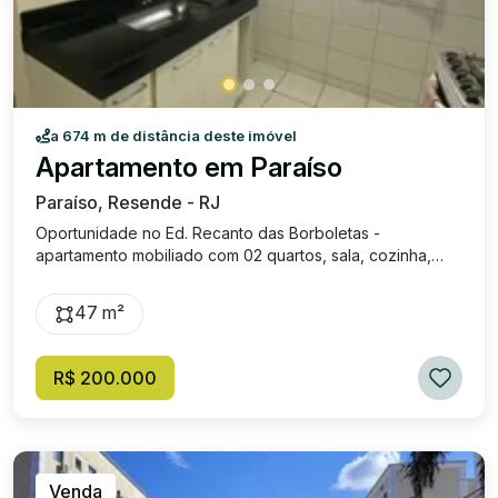
a 674 m de distância deste imóvel
Apartamento em Paraíso
Paraíso, Resende - RJ
Oportunidade no Ed. Recanto das Borboletas -
apartamento mobiliado com 02 quartos, sala, cozinha,
área de serviço, banheiro social e 01 vaga de garagem.
Condomínio oferece: portaria 24h, churrasqueira, piscina,
47 m²
salão de festas, play, bicicletário e 01 vaga de garagem.
Excelente localização, próximo ao Graal de Resende.
Valor de Venda: R$ 200.000,00, Condomínio: R$ 250,00.
R$ 200.000
Venda