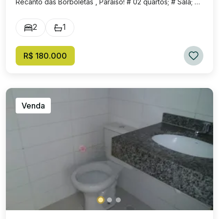
Recanto das Borboletas , Paraíso! # 02 quartos; # Sala; #
Cozinha; # 01 Banheiro social; # Apartamento sem
elevador; # Portaria; 🚗 01 vaga de Garagem. Ótima
2
1
localização, próximo de escola, rodoviária,
supermercado, restaurante, shopping e posto de
gasolina. Apto 1º andar. Valor de locação: R$ 180.000,00
R$ 180.000
Condomínio: R$ 297,00.
Venda