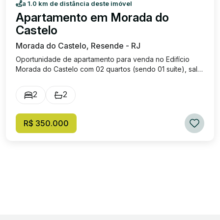
a 1.0 km de distância deste imóvel
Apartamento em Morada do
Castelo
Morada do Castelo, Resende - RJ
Oportunidade de apartamento para venda no Edifício
Morada do Castelo com 02 quartos (sendo 01 suíte), sala
com sacada, cozinha com armários, banheiro social, área
de serviço e 01 vaga de garagem. O condomínio oferece:
2
2
Segurança, elevador, bicicletario, salão de festa e 01
vaga de garagem. Excelente localização, próximo do
Pátio Mix. Valor de venda: R$ 350.000,00, .Condomínio
R$ 350.000
aproximadamente 450 reais e IPTU valor aprox: R$
80,00.