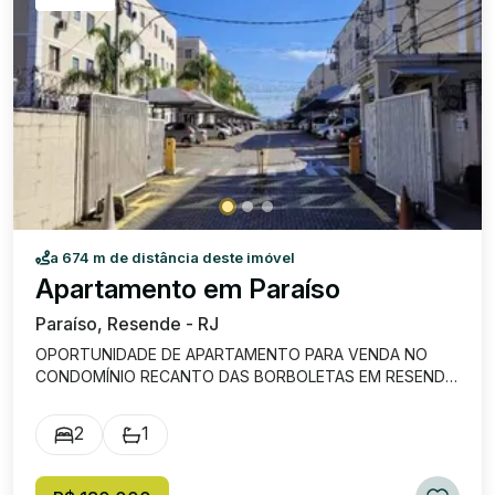
a 674 m de distância deste imóvel
Apartamento em Paraíso
Paraíso, Resende - RJ
OPORTUNIDADE DE APARTAMENTO PARA VENDA NO
CONDOMÍNIO RECANTO DAS BORBOLETAS EM RESENDE
RJ! COMPOSTO POR SALA, COZINHA, BANHEIRO E 02
QUARTOS! ÓTIMA LOCALIZAÇÃO! PRÓXIMO À GRAAL,
2
1
MERCADO ATACADISTA, SHOPPING E MUITO MAIS!! Valor
do condomínio aproximadamente R$ 250 reais.