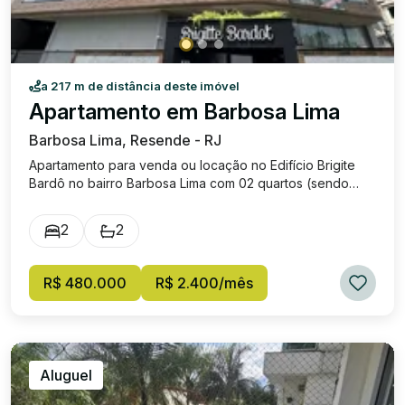
a 217 m de distância deste imóvel
Apartamento em Barbosa Lima
Barbosa Lima, Resende - RJ
Apartamento para venda ou locação no Edifício Brigite
Bardô no bairro Barbosa Lima com 02 quartos (sendo
uma suíte), sala, banheiro social com armário planejado,
área de serviço, cozinha com armários planejados e 01
2
2
vaga de garagem. Prédio de 4 andares, edifício terá
salão de festas, acabamento em porcelanato,
apartamento amplo. Excelente localização em um dos
R$ 480.000
R$ 2.400/mês
melhores bairros de Resende, próximo do Resende
Shopping, diversos comércios, clínicas médicas e
restaurantes. IPTU de R$ 143,00. Condomínio R$ 747,00
(aproximadamente). Valor de venda: R$ 480.000,00,
locação: R$ 2.400,00
Aluguel