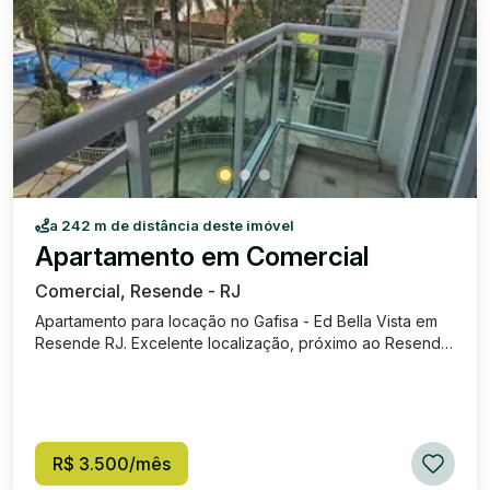
a 242 m de distância deste imóvel
Apartamento em Comercial
Comercial, Resende - RJ
Apartamento para locação no Gafisa - Ed Bella Vista em
Resende RJ. Excelente localização, próximo ao Resende
Shopping, escolas, comércios, hospitais e ao Parque das
Águas. Composto por sala para dois ambientes e com
varanda, cozinha planejada e equipada, três quartos,
sendo a suíte principal com sacada. Com área de lazer
completa, quadra de tênis, quadra poliesportiva, piscina,
R$ 3.500/mês
saunas, cinema, brinquedoteca, mercado smart, salão