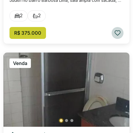
Judith no bairro Barbosa Lima, sala ampla com sacada, 02
quartos sendo 01 suíte com armários planejados e
sacada, cozinha com armários planejados, área de
2
2
serviço, banheiro social e 01 vaga de garagem. Excelente
localização, próximo ao Resende Shopping e ao Centro
comercial de Resende. Valor de venda: R$ 375.000,00,
R$ 375.000
condomínio: R$ 450,00 (valor aproximado).
Venda