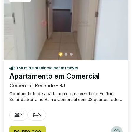
a 159 m de distância deste imóvel
Apartamento em Comercial
Comercial, Resende - RJ
Oportunidade de apartamento para venda no Edifício
Solar da Serra no Bairro Comercial com 03 quartos todos
com armários planejados, sendo 01 suíte com sacada,
sala ampla para 02 ambientes com sacada, cozinha com
3
3
armários planejados, copa com armários, banheiro social,
área de serviço com armário e banheiro de empregada.
Condomínio oferece: portaria 24h, salão de festas,
R$ 550.000