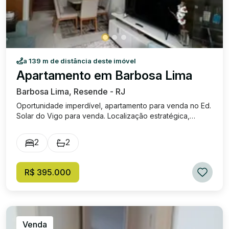
a 139 m de distância deste imóvel
Apartamento em Barbosa Lima
Barbosa Lima, Resende - RJ
Oportunidade imperdível, apartamento para venda no Ed.
Solar do Vigo para venda. Localização estratégica,
próxima a diversos comércios em geral, academias e
escolas. O apartamento é composto por 2 quartos, sendo
2
2
2 suítes, 1 corredor, escada para os quartos, 1 banheiro
social, 1 cozinha ampla, 1 sala ampla de 2 ambientes, 1
vaga de garagem e sacadas todas de blindex. Sem
R$ 395.000
mobília. Valor do condomínio aproximadamente R$
400,00.
Venda