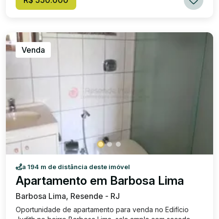
bicicletário, play e 01 vaga de garagem. Excelente
localização. Valor de Venda: R$ 550.000,00. Condomínio:
R$ 690,00. IPTU: R$ 100,00 (VALOR DA PARCELA
APROXIMADO). Excelente localização, próximo da
rodoviária e de diversos estabelecimentos comerciais!
Venda
a 194 m de distância deste imóvel
Apartamento em Barbosa Lima
Barbosa Lima, Resende - RJ
Oportunidade de apartamento para venda no Edifício