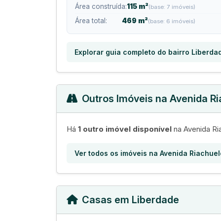
Área construída:
115 m²
(base: 7 imóveis)
Área total:
469 m²
(base: 6 imóveis)
Explorar guia completo do bairro Liberda
Outros Imóveis na Avenida R
Há
1 outro imóvel disponível
na Avenida Ri
Ver todos os imóveis na Avenida Riachuel
Casas em Liberdade