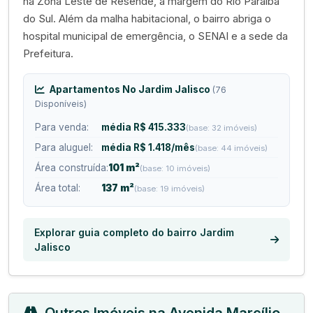
na Zona Leste de Resende, à margem do Rio Paraíba
do Sul. Além da malha habitacional, o bairro abriga o
hospital municipal de emergência, o SENAI e a sede da
Prefeitura.
Apartamentos No Jardim Jalisco
(76
Disponíveis)
Para venda:
média R$ 415.333
(base: 32 imóveis)
Para aluguel:
média R$ 1.418/mês
(base: 44 imóveis)
Área construída:
101 m²
(base: 10 imóveis)
Área total:
137 m²
(base: 19 imóveis)
Explorar guia completo do bairro Jardim
Jalisco