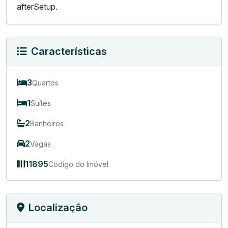
afterSetup.
Características
3
Quartos
1
Suítes
2
Banheiros
2
Vagas
11895
Código do Imóvel
Localização