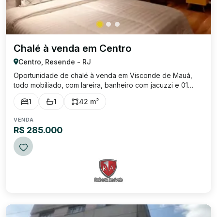
Chalé à venda em Centro
Centro, Resende - RJ
Oportunidade de chalé à venda em Visconde de Mauá,
todo mobiliado, com lareira, banheiro com jacuzzi e 01
vaga de garagem. Excelente localização, bem arejado e
1
1
42 m²
com uma linda vista para a Serra, fica localizado no Centro
de Mauá. Endereço: Rodovia RJ ...
VENDA
R$ 285.000