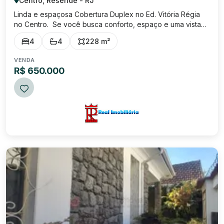
Centro, Resende - RJ
Linda e espaçosa Cobertura Duplex no Ed. Vitória Régia
no Centro. Se você busca conforto, espaço e uma vista
incrível, esta é a oportunidade perfeita! Térreo: Sala de
4
4
228 m²
estar aconchegante Cozinha com móveis planejados e
área de serviço 3 quartos com m...
VENDA
R$ 650.000