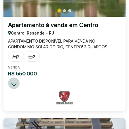
Apartamento à venda em Centro
Centro, Resende - RJ
APARTAMENTO DISPONÍVEL PARA VENDA NO
CONDOMÍNIO SOLAR DO RIO, CENTRO! 3 QUARTOS,
SENDO 1 SUÍTE COM ARMÁRIOS; SALA AMPLA COM
2
2
SACADA; COZINHA AMPLA COM ARMÁRIOS; BANHEIRO
SOCIAL; ÁREA DE SERVIÇO; DISPENSA; 1 VAGA DE
VENDA
GARAGEM; ÁREA EXTERNA COM BANHEIRO....
R$ 550.000