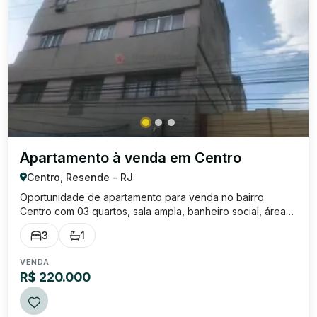
Apartamento à venda em Centro
Centro, Resende - RJ
Oportunidade de apartamento para venda no bairro
Centro com 03 quartos, sala ampla, banheiro social, área
de serviço, não possui uma vaga de garagem. Excelente
3
1
localização, próximo ao centro histórico de Resende e de
diversos estabelecimentos comerci...
VENDA
R$ 220.000