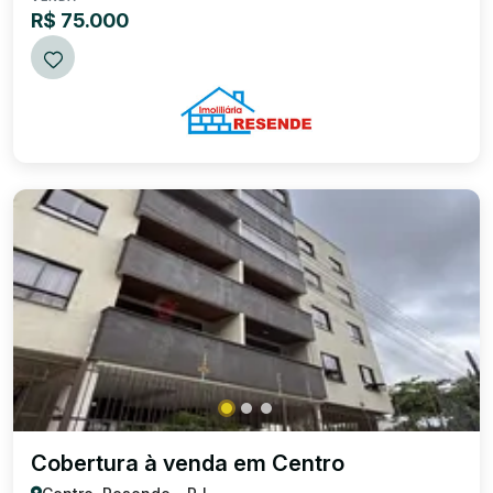
160,00 meros quadrados, e as seguintes medidas e
R$ 75.000
confrontações: medindo 10,00m de fr...
Cobertura à venda em Centro