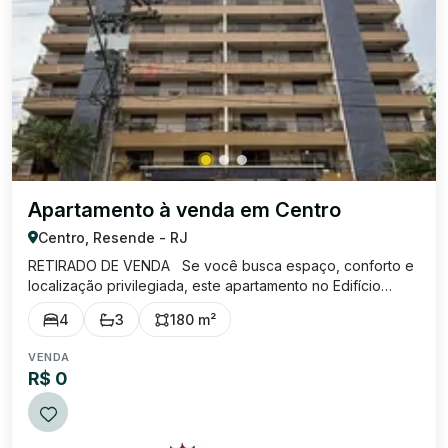
Apartamento à venda em Centro
Centro, Resende - RJ
RETIRADO DE VENDA Se você busca espaço, conforto e
localização privilegiada, este apartamento no Edifício
Kennedy é perfeito para você! • 180 m² muito bem
4
3
180 m²
distribuídos • 3 quartos, todos com varanda • Suíte ampla
• Escritório perfeito para ...
VENDA
R$ 0