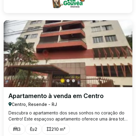
Apartamento à venda em Centro
Centro, Resende - RJ
Descubra o apartamento dos seus sonhos no coração do
Centro! Este espaçoso apartamento oferece uma área total
de 210,36 m² , trazendo conforto e praticidade para o seu
3
2
210 m²
dia a dia. Com 3 dormitórios , sendo 2 com armário,