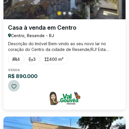
Casa à venda em Centro
Centro, Resende - RJ
Descrição do Imóvel Bem-vindo ao seu novo lar no
coração do Centro da cidade de Resende/RJ! Esta
magnífica casa disponível para venda, oferece uma área
4
3
400 m²
total de 540 m² , dos quais 400 m² são de área construída,
primorosamente distribuídas para propo...
VENDA
R$ 890.000