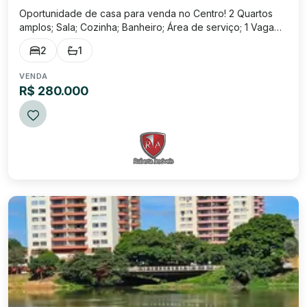
Oportunidade de casa para venda no Centro! 2 Quartos
amplos; Sala; Cozinha; Banheiro; Área de serviço; 1 Vaga
de garagem; Valor: R$ 280.000,00 Excelente localização,
2
1
próximo de diversos estabelecimentos comerciais!
VENDA
R$ 280.000