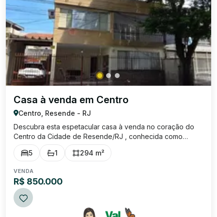
Casa à venda em Centro
Centro, Resende - RJ
Descubra esta espetacular casa à venda no coração do
Centro da Cidade de Resende/RJ , conhecida como
Princesinha do Vale. Esse imóvel oferece o equilíbrio
5
1
294 m²
perfeito entre conforto e elegância. Com uma área
construída de 294,4 m² em um terreno total de...
VENDA
R$ 850.000