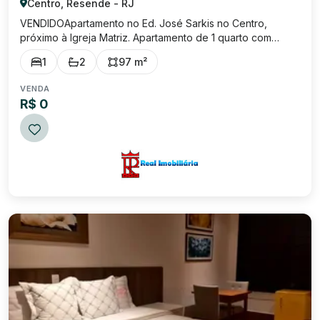
Centro, Resende - RJ
VENDIDOApartamento no Ed. José Sarkis no Centro,
próximo à Igreja Matriz. Apartamento de 1 quarto com
97m2, sala ampla com janela grande, que garante uma
1
2
97 m²
ótima iluminação ao cômodo. Cozinha toda azulejada, área
de de serviço com lavabo. Uma vaga de g...
VENDA
R$ 0