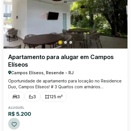
Apartamento para alugar em Campos
Elíseos
Campos Elíseos, Resende - RJ
Oportunidade de apartamento para locação no Residence
Duo, Campos Elíseos! # 3 Quartos com armários
planejados, sendo 1 suíte; # Sala ampla com painel para TV
3
3
125 m²
planejado e sacada gourme; # Cozinha ampla com
armários planejados; # Área de serviço; # La...
ALUGUEL
R$ 5.200