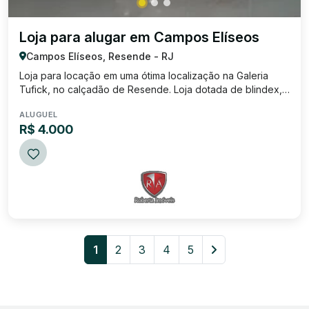
Loja para alugar em Campos Elíseos
Campos Elíseos, Resende - RJ
Loja para locação em uma ótima localização na Galeria
Tufick, no calçadão de Resende. Loja dotada de blindex,
escada para o segundo ambiente. Valor da locação: R$
ALUGUEL
4.000 mil, mais condomínio: R$ 200 reais.
R$ 4.000
1
2
3
4
5