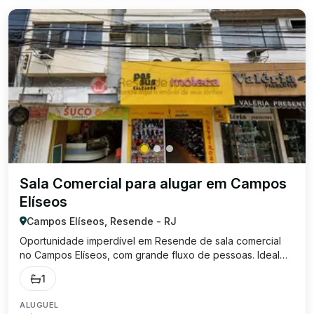
Sala Comercial para alugar em Campos
Elíseos
Campos Elíseos, Resende - RJ
Oportunidade imperdível em Resende de sala comercial
no Campos Elíseos, com grande fluxo de pessoas. Ideal
para seu negócio crescer. Sala ampla com banheiro social;
1
Entre em contato com Roberta Imóveis e agende sua visita.
Será um prazer apresentar e...
ALUGUEL