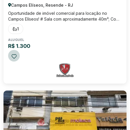
Campos Elíseos, Resende - RJ
Oportunidade de imóvel comercial para locação no
Campos Elíseos! # Sala com aproximadamente 40m²; Com
banheiro social e ar condicionado; Excelente localização,
1
no coração do maior centro comercial de Resende/RJ!
VALOR: R$ 1.300,00
ALUGUEL
R$ 1.300