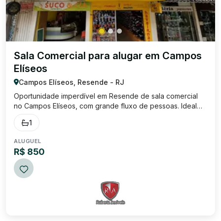
Sala Comercial para alugar em Campos
Elíseos
Campos Elíseos, Resende - RJ
Oportunidade imperdível em Resende de sala comercial
no Campos Elíseos, com grande fluxo de pessoas. Ideal
para seu negócio crescer. Sala ampla com banheiro social;
1
Entre em contato com Roberta Imóveis e agende sua visita.
Será um prazer apresentar e...
ALUGUEL
R$ 850