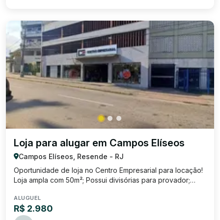
Loja para alugar em Campos Elíseos
Campos Elíseos, Resende - RJ
Oportunidade de loja no Centro Empresarial para locação!
Loja ampla com 50m²; Possui divisórias para provador;
Possui pequeno espaço que pode ser usado como
ALUGUEL
estoque ou copa; Localização: R$ 2.980,00 Condomínio:
R$ 2.980
R$ 218,78 IPTU: R$ 36,02