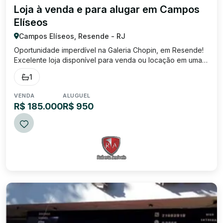
Loja à venda e para alugar em Campos
Elíseos
Campos Elíseos, Resende - RJ
Oportunidade imperdível na Galeria Chopin, em Resende!
Excelente loja disponível para venda ou locação em uma
das galerias mais tradicionais e bem localizadas da cidade.
1
O imóvel conta com: Amplo espaço interno , ideal para
diversos tipos de comércio...
VENDA
ALUGUEL
R$ 185.000
R$ 950