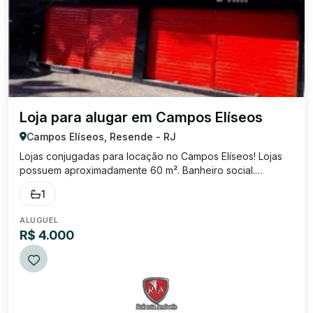
Loja para alugar em Campos Elíseos
Campos Elíseos, Resende - RJ
Lojas conjugadas para locação no Campos Elíseos! Lojas
possuem aproximadamente 60 m². Banheiro social.
Excelente localização, próximo a diversos
1
estabelecimentos comerciais! Locação: R$ 4.000,00
Cond: R$ 648,00 IPTU: R$ 24,04 (A PARCELA).
ALUGUEL
R$ 4.000