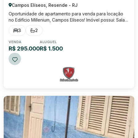
Campos Elíseos, Resende - RJ
Oportunidade de apartamento para venda para locação
no Edifício Millenium, Campos Elíseos! Imóvel possui: Sala
ampla com sacada; 3 Quartos sendo 1 suíte; Banheiro
3
2
social; Cozinha ampla; Área social; 1 vaga de garagem
coberta; VENDA: R$ 295.000,00 L...
VENDA
ALUGUEL
R$ 295.000
R$ 1.500