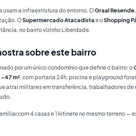
es usam a infraestrutura do entorno. O
Graal Resende
ização. O
Supermercado Atacadista
e o
Shopping P
tância, no bairro vizinho Liberdade.
ostra sobre este bairro
nado por um único condomínio que define o bairro: o
, ~47 m²
, com portaria 24h, piscina e playground for
e atrai militares em transferência, trabalhadores de 
tudo.
miliar com 4 casas e 1 kitinete no mesmo terreno — 