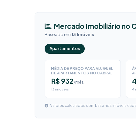
Mercado Imobiliário no 
Baseado em
13 Imóveis
Apartamentos
MÉDIA DE PREÇO PARA ALUGUEL
Á
DE APARTAMENTOS NO CABRAL
A
R$ 932
/mês
13 imóveis
4 
Valores calculados com base nos imóveis cadas