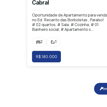
Cabral
Oportunidade de Apartamento para vend
no Ed. Recanto das Borboletas , Paraíso!
# 02 quartos; # Sala; # Cozinha; # 01
Banheiro social; # Apartamento s...
2
1
R$ 180.000
Im