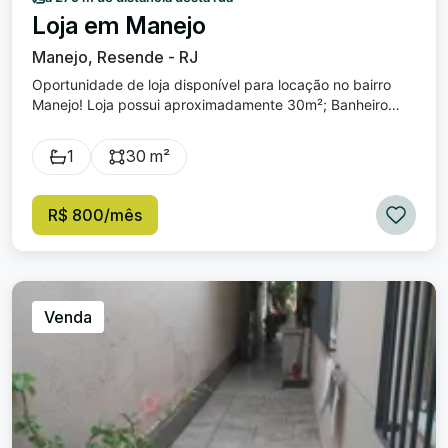
Loja em Manejo
Manejo, Resende - RJ
Oportunidade de loja disponível para locação no bairro
Manejo! Loja possui aproximadamente 30m²; Banheiro
social; 1 Vaga para carro em frente ao estabelecimento;
Excelente localização, localizada na Avenida Tenente
1
30 m²
Coronel Adalberto Mendes, próximo de diversos
estabelecimentos comerciais! Valor de locação: R$ 800,00
R$ 800/mês
Venda