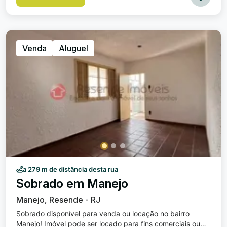
04 vagas de garagem. A casa possui 02 entradas (frente
e lateral), o que permite fácil estacionamento. Excelente
localização próximo de escolas, supermercados,
farmácias e comércios em geral, além de fácil acesso a
transporte público, facilitando a locomoção para outras
Venda
Aluguel
regiões da cidade, é ideal para clínicas e escolas.
Acabamento de primeira e com uma vista privilegiada.
Valor da Venda: 1.090.000,00.
a 279 m de distância desta rua
Sobrado em Manejo
Manejo, Resende - RJ
Sobrado disponível para venda ou locação no bairro
Manejo! Imóvel pode ser locado para fins comerciais ou