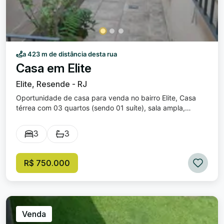
a 423 m de distância desta rua
Casa em Elite
Elite, Resende - RJ
Oportunidade de casa para venda no bairro Elite, Casa
térrea com 03 quartos (sendo 01 suíte), sala ampla,
banheiro social, cozinha com copa e armários, varanda
ampla, piscina, depósito com fogão a lenha, terraço,
3
3
banheiro na área da lavanderia e garagem para 03 carros.
Excelente localização, próximo de diversos comércios.
Valor de venda: R$ 750.000,00.
R$ 750.000
Venda