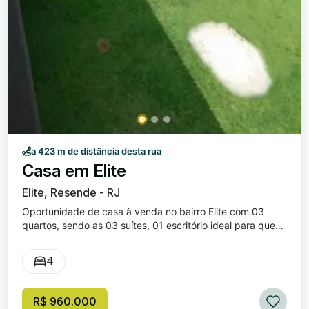
a 423 m de distância desta rua
Casa em Elite
Elite, Resende - RJ
Oportunidade de casa à venda no bairro Elite com 03
quartos, sendo as 03 suítes, 01 escritório ideal para quem
faz Home Office, sala com 02 ambientes, cozinha ampla,
copa, área de serviço, banheiro social, quintal amplo e
4
garagem coberta para 02 carros. Excelente localização.
Valor de venda: R$ 960.000,00.
R$ 960.000