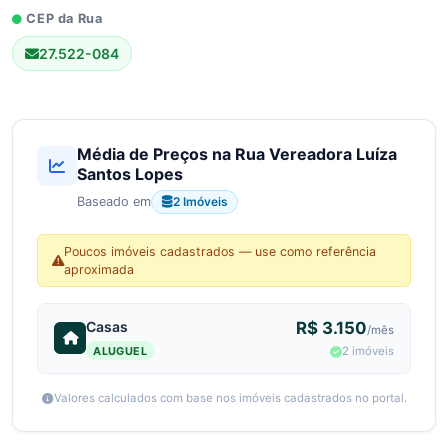
CEP da Rua
27.522-084
Média de Preços na Rua Vereadora Luíza
Santos Lopes
2 Imóveis
Baseado em
Poucos imóveis cadastrados — use como referência
aproximada
Casas
R$ 3.150
/mês
ALUGUEL
2 imóveis
Valores calculados com base nos imóveis cadastrados no portal.