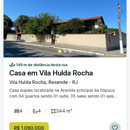
a 149 m de distância desta rua
Casa em Vila Hulda Rocha
Vila Hulda Rocha, Resende - RJ
Casa duplex localizada na Avenida principal da Itapuca
com 04 quartos sendo 01 suíte, 05 salas sendo 01 sala
ampla de estar com vista para um belo jardim, 04
banheiros, 03 sacadas, 02 varandas, 01 área de serviço,
4
4
344 m²
cozinha ampla bem arejada com balcão em granito, copa,
05 ar-condicionados, grade nas janelas, 01 escritório na
área externa da casa, 01 piscina, 01 sauna seca elétrica e
R$ 1.090.000