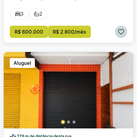
residenciais. Imóvel possui: 3 ambientes que podem ser
utilizados como quartos sendo 1 suíte ou escritórios; 2
3
2
Ambientes para salas amplas; 1 Ambiente para cozinha ou
copa; 1 Área para área de serviço; Varanda por toda a
extremidade do sobrado; 1 Vaga de garagem; Excelente
R$ 600.000
R$ 2.800/mês
Localização, próximo de diversos estabelecimentos
comerciais, restaurantes, localizado em uma das
principais avenidas principais do bairro Manejo. Valor de
venda: R$ 600.000,00 Locação residencial: R$ 2.300,00
Locação comercial: R$ 2.800,00
Aluguel
a 279 m de distância desta rua