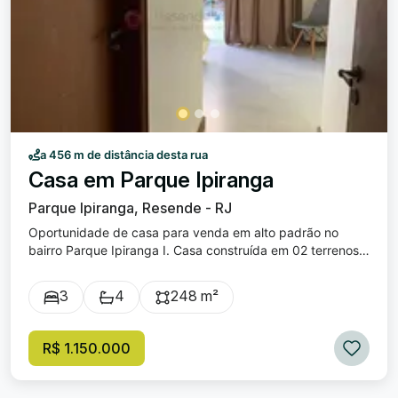
a 456 m de distância desta rua
Casa em Parque Ipiranga
Parque Ipiranga, Resende - RJ
Oportunidade de casa para venda em alto padrão no
bairro Parque Ipiranga I. Casa construída em 02 terrenos,
toda em porcelanato com rebaixamento de gesso e
luminárias embutidas, 03 quartos (sendo 02 suítes com
3
4
248 m²
closet), escritório, sala ampla para 02 ambientes, sala de
jantar, cozinha com fogão cooktop com forno, armários
planejados, banheiro social com armários planejados e
R$ 1.150.000
box em blindex, jardim decorativo com árvores frutíferas,
área de serviço ampla com armários planejados, espaço
gourmet com churrasqueira elétrica e banheiro social,