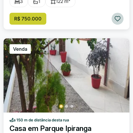
3
1
122 m²
Destaques do imóvel: 1 Quarto suíte com armários
planejados; Sala de estar acolhedora, perfeita para
momentos em família, unindo com uma cozinha
R$ 750.000
personalizada com ótimo aproveitamento do espaço e
muita iluminação natural. Varanda ampla com jardim,
garagem para até 02 carros. Na parte debaixo da casa,
contém toda estrutura para construção de mais uma casa
na mesma planta da casa principal, com um quintal amplo
Venda
gramado e com árvores frutíferas ja plantadas. Entrada
lateral independente. Portão de garagem automático.
Situada em um bairro bem localizado que vem crescendo
e sendo valorizado na cidade de Resende. Uma rua de
fácil acesso e bem tranquila. Terreno com 448m² Casa
com 122,83m² Possível construção na parte debaixo com
mais 122,83m² Área livre de 325,17m²
a 150 m de distância desta rua
Casa em Parque Ipiranga