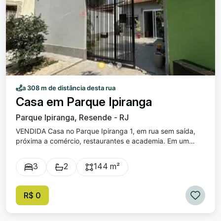
interno, ronda interna e externa, cerca elétrica com
infravermelho e sensor de movimento nos muros que
cercam todo o seu perímetro.
a 308 m de distância desta rua
Casa em Parque Ipiranga
Parque Ipiranga, Resende - RJ
VENDIDA Casa no Parque Ipiranga 1, em rua sem saída,
próxima a comércio, restaurantes e academia. Em um
terreno plano de 244m², essa casa recém reformada tem
144m² de área construída. São 3 quartos, sendo uma
3
2
144 m²
suíte, 2 banheiros, sala e cozinha integradas, cozinha e
banheiros com armários planejados. Área de lazer
completa com piscina, ducha, churrasqueira, forno de
R$ 0
pizza, banheiro externo e ampla varanda.