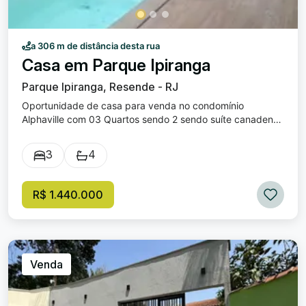
a 306 m de distância desta rua
Casa em Parque Ipiranga
Parque Ipiranga, Resende - RJ
Oportunidade de casa para venda no condomínio
Alphaville com 03 Quartos sendo 2 sendo suíte canadense
e 01 suíte master com closet, Sala ampla Cozinha ampla
com armários planejados, banheiro social, área de serviço,
3
4
área com churrasqueira e lavabo externo, piscina, vaga
de garagem coberta para 02 carros, próxima a praça da
fase 2. Valor de venda: R$ 1.440.000,00. Condomínio: R$
R$ 1.440.000
550,00. IPTU: R$ 200,00 (VALOR DA PARCELA
APROXIMADO). A localização do Terras Alpha Resende é
altamente favorável: envolto por ampla área verde, possui
dois clubes, várias praças de lazer implantadas por todo
condomínio, pista de caminhada, localizado na Av.
Venda
Augusto de Carvalho, a 5 minutos do centro e próximo ao
bairro Manejo, o qual oferece grande variedade de
comércio e serviços. Possui portaria 24h, monitoramento