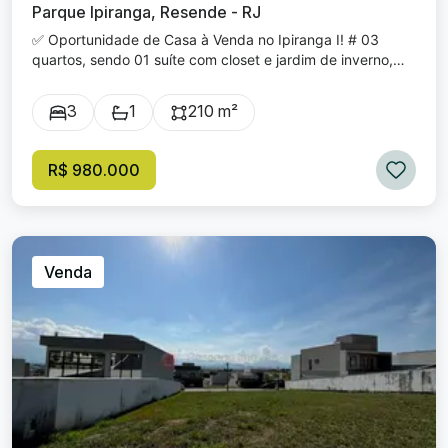
Parque Ipiranga, Resende - RJ
✅ Oportunidade de Casa à Venda no Ipiranga I! # 03
quartos, sendo 01 suíte com closet e jardim de inverno,
segundo quarto com armário planejado; # Sala ampla para
2 ambientes; # Copa; # Cozinha com armários; # 01
3
1
210 m²
banheiro social; # Área de serviço; # Área de lazer com
churrasqueira e banheiro; 🚗 03 vagas de garagem.
Venda: R$ 980.000,00 🏢 Localização: Rua Joaquim de
R$ 980.000
Azevedo Carneiro Maia, Ipiranga I. Mais informações: 📞
(24) 3384-5629/ 98133-3414/ 99919-3394.
Venda