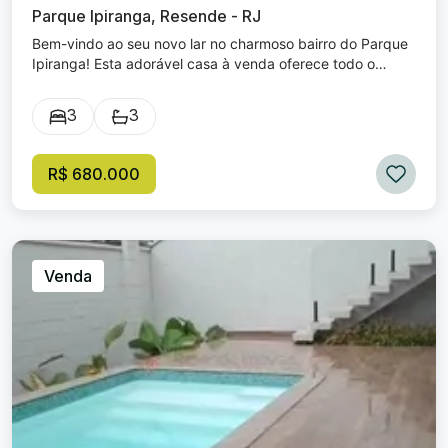
Parque Ipiranga, Resende - RJ
Bem-vindo ao seu novo lar no charmoso bairro do Parque
Ipiranga! Esta adorável casa à venda oferece todo o
conforto e espaço que você e sua família precisam.
Dormitórios: 3, ideais para acomodar sua família com
3
3
tranquilidade. Suítes: 1, proporcionando privacidade e
comodidade ao casal. Banheiros: 3, distribuídos de forma
a maximizar a funcionalidade da casa. Vagas de Garagem:
R$ 680.000
2, garantindo espaço e segurança para seus veículos.
Com uma localização privilegiada, você estará a poucos
minutos de escolas, parques e comércios, tudo isso em
um dos bairros mais desejados da região. Não perca esta
oportunidade de viver com conforto e praticidade no
Venda
Parque Ipiranga!