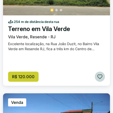
a 254 m de distância desta rua
Terreno em Vila Verde
Vila Verde, Resende - RJ
Excelente localização, na Rua João Duzit, no Bairro Vila
Verde em Resende RJ, fica a três km do Centro de
Resende. Medindo 250 m² de área total, sendo 10m de
frente e 25 de lados. Podendo ser Fracionado em dois e
construir duas casas. O terreno tem a topografia em
aclive, podendo aproveitar bem para um projeto
diferenciado. Venha conhecer! Valor R$ 120 MIL
R$ 120.000
OPORTUNIDADE! ligue: (24) 999554420 whatssap
(24) 988774420
Venda