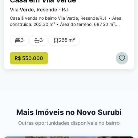
Vila Verde, Resende - RJ
Casa à venda no bairro Vila Verde, Resende/RJ! • Área
construída: 265,30 m² • Área do terreno: 687,50 m².
Primeiro andar. Área Gourmet Churrasqueira. Pia = granito.
Fogão a lenha. 1 Edícula 1 banheiro. Piscina (3,00 x 7,00 x
3
3
265 m²
1,40) Área coberta (livre) com mesas: 1 de granito, 1 de
madeira colonial, 1 de sinuca e 1 de totó. Árvores
frutíferas. Garagem coberta de 2 canis para 4 carros.
R$ 550.000
Segundo andar. 3 quartos, sendo, 1 suíte
(c/hidromassagem de casal) - 16 m² 2 quartos - 9 m²
cada. 2 banheiros 1 lavanderia grande. 1 cozinha. 1 sala.
Varanda. Venda: R$ 550.000,00.
Mais Imóveis no Novo Surubi
Outras oportunidades disponíveis no bairro