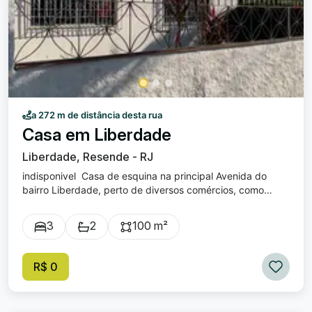
a 272 m de distância desta rua
Casa em Liberdade
Liberdade, Resende - RJ
indisponivel Casa de esquina na principal Avenida do
bairro Liberdade, perto de diversos comércios, como
padaria, restaurantes e lojas. A casa tem 100m2 de área
construída, com 3 quartos, sendo uma ampla suíte.
3
2
100 m²
Cozinha muito espaçosa, toda azulejada e com armários
planejados. Área de serviço coberta. Quintal nas laterais
com piso. Garagem coberta. Excelente oportunidade para
R$ 0
morar em um dos bairros mais tradicionais da cidade.