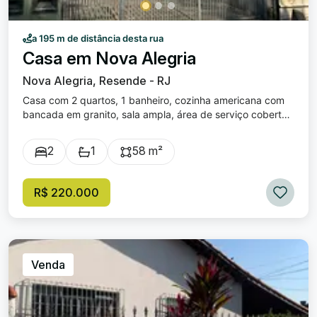
a 195 m de distância desta rua
Casa em Nova Alegria
Nova Alegria, Resende - RJ
Casa com 2 quartos, 1 banheiro, cozinha americana com
bancada em granito, sala ampla, área de serviço coberta,
quintal amplo nos fundos. Todos os cômodos com piso
frio, janelas em blindex. O imóvel fica localizado próximo
2
1
58 m²
ao Mercado Alegria, fácil acesso ao centro comercial do
bairro.
R$ 220.000
Venda