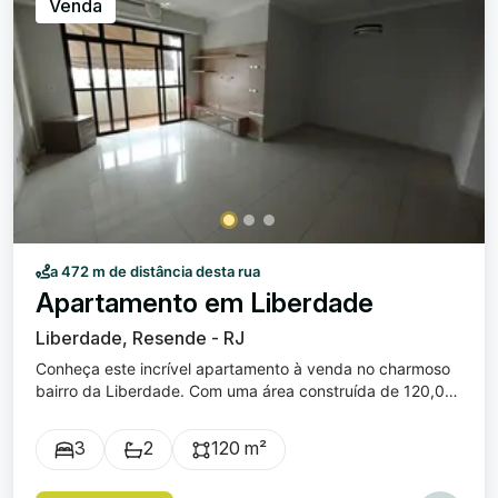
Venda
a 472 m de distância desta rua
Apartamento em Liberdade
Liberdade, Resende - RJ
Conheça este incrível apartamento à venda no charmoso
bairro da Liberdade. Com uma área construída de 120,08
m² e uma área total de 159,82 m², este espaçoso imóvel
oferece todo o conforto que você e sua família merecem.
3
2
120 m²
O apartamento dispõe de 3 dormitórios, sendo 1
acolhedora suíte, proporcionando privacidade e