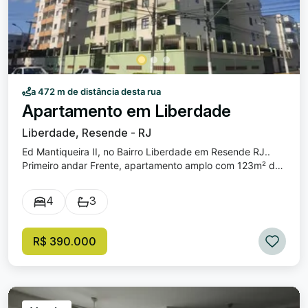
Venha viver o melhor da Liberdade. Agende uma visita e
prepare-se para se encantar!
a 472 m de distância desta rua
Apartamento em Liberdade
Liberdade, Resende - RJ
Ed Mantiqueira II, no Bairro Liberdade em Resende RJ..
Primeiro andar Frente, apartamento amplo com 123m² de
área construída, localizado na região central de Resende.
Valor do condomínio R$ 680,00 já incluso o consumo de
4
3
água. Composto por sala ampla, três quartos ( sendo um
suite e com sacada ), banheiro social, copa cozinha, área
de serviço, dependencia de empregada e banheirinho.
R$ 390.000
Garagem coberta. Agende a sua Visita!