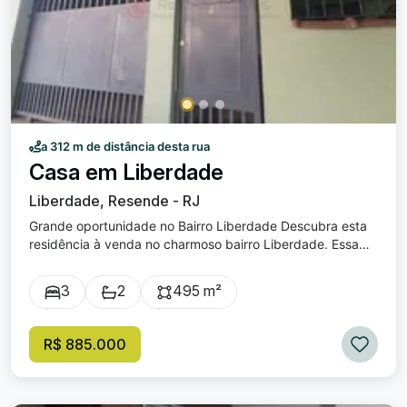
a 312 m de distância desta rua
Casa em Liberdade
Liberdade, Resende - RJ
Grande oportunidade no Bairro Liberdade Descubra esta
residência à venda no charmoso bairro Liberdade. Essa
propriedade possui uma particularidade, são 2 casas com
escrituras separadas , situadas em um amplo terreno de
3
2
495 m²
592,5 m² . Detalhes dos Imóveis: Casa 1 (subsolo) nº 121
3 Dormitórios , oferecendo amplo espaço para toda a
família, sala, banheiro, copa/cozinha e lavanderia. 2
R$ 885.000
garagens exclusivas, conforto para seu carro, quintal
amplo e agradável de 261,41m². A casa possui 184,26 m²
de área construída Valor: R$385.000,00 Casa 2 (nível da