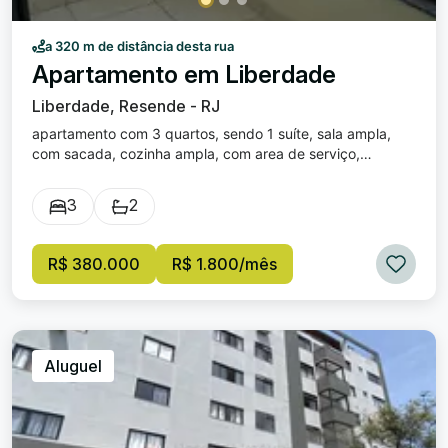
deste apartamento uma excelente oportunidade para
quem busca qualidade de vida aliada à conveniência. Não
a 320 m de distância desta rua
perca a chance de transformar este imóvel no seu novo
Apartamento em Liberdade
lar! Venha visitar e surpreenda-se.
Liberdade, Resende - RJ
apartamento com 3 quartos, sendo 1 suíte, sala ampla,
com sacada, cozinha ampla, com area de serviço,
banheiro social, 2 vagas de garagem.
3
2
R$ 380.000
R$ 1.800/mês
Aluguel