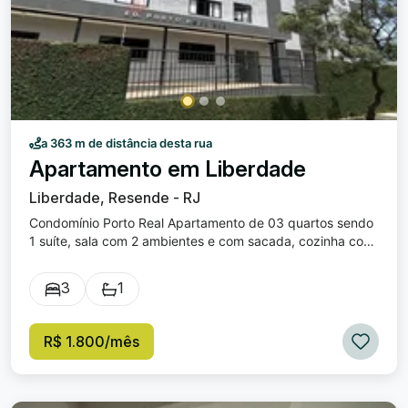
a 363 m de distância desta rua
Apartamento em Liberdade
Liberdade, Resende - RJ
Condomínio Porto Real Apartamento de 03 quartos sendo
1 suíte, sala com 2 ambientes e com sacada, cozinha com
lindos moveis planejados; banheiro com blindex, área de
serviço com lavabo; apartamento todo em porcelanato e
3
1
amplo também possui garagem coberta. O Condomínio
oferece: portaria 24 horas, salão de festa e elevador.
R$ 1.800/mês