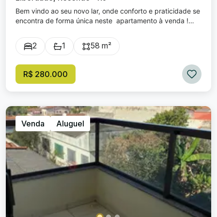
Bem vindo ao seu novo lar, onde conforto e praticidade se
encontra de forma única neste apartamento à venda !
Localizado no desejado Bairro Nova Liberdade , este
imóvel oferece tudo o que você precisa para viver com
2
1
58 m²
tranquilidade e estilo. Condomínio Village da Montanha
Com uma área construída de 58,77 m² e área total de
97,93 m² , este apartamento proporciona um espaço bem
R$ 280.000
aproveitado e ideal para sua família. Ao entrar, você será
recebido por uma aconchegante sala de estar, perfeita
para momentos de descontração e lazer. O imóvel conta
com 2 dormitórios , garantindo um espaço acolhedor para
toda a família, além de um banheiro central e funcional. A
Venda
Aluguel
cozinha é prática e permite criar deliciosas refeições no
conforto do seu novo lar. Para sua comodidade, o
apartamento dispõe de uma vaga de garagem ,
oferecendo segurança e praticidade no seu dia a dia com
2 elevadores e portaria eletrônica com monitoramento 24
horas. Para os momentos de lazer o Condomínio dispõe de
academia de ginástica, banheiro masculino e feminino,
playground e salão de festas equipado com freezer,
churrasqueira, fogão e pia. A combinação de localização
estratégica no Bairro com um ambiente acolhedor faz