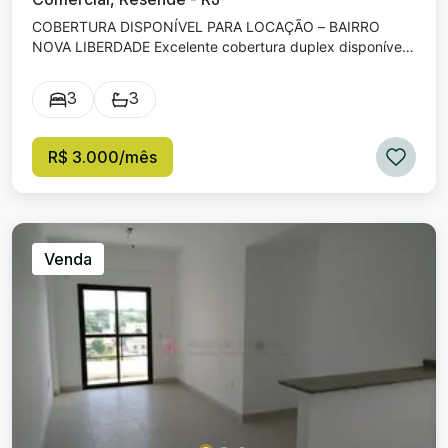
COBERTURA DISPONÍVEL PARA LOCAÇÃO – BAIRRO
NOVA LIBERDADE Excelente cobertura duplex disponível
para locação em prédio com elevador, oferecendo
conforto, espaço e praticidade para toda a família.
3
3
Aluguel: R$ 3.000,00 Distribuição do imóvel: 1º Andar: • 3
quartos, sendo 1 suíte; • Sala amplA com sacada; •
Cozinha; • Área de serviço com banheiro. 2º Andar: • 2
R$ 3.000/mês
quartos; • 1 suíte. Condomínio: • Elevador; • Portaria
eletrônica; • Salão de festas; • Bicicletário. Taxas
adicionais: • IPTU: R$ 164,52 mensais; • Condomínio: R$
1.332,00 (valor atual); • Gás encanado (Naturgy); • Taxa
de incêndio. O valor do condomínio inclui faxina das áreas
Venda
comuns, energia elétrica de uso comum e consumo de
água. Entre em contato para mais informações e
agendamento de visita.
www.marisaimoveisresende.com.br (24) 3355-3165
Marisa: (24) 99262-6822 Márcio: (24) 99239-6573 Meire:
(24) 99853-8081