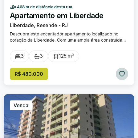
a 468 m de distância desta rua
Apartamento em Liberdade
Liberdade, Resende - RJ
Descubra este encantador apartamento localizado no
coração da Liberdade. Com uma ampla área construída
de 125 m² e a mesma metragem de área total, este imóvel
é a escolha ideal para quem busca conforto e praticidade
3
3
125 m²
em uma das regiões mais vibrantes da cidade. Composto
por 3 dormitórios , sendo 1 suíte, este apartamento
oferece o espaço perfeito para acomodar sua família com
R$ 480.000
comodidade. Além disso, o imóvel conta com 3 banheiros ,
garantindo total conveniência no dia a dia. Desfrute de
momentos especiais em suas 2 amplas salas , perfeitas
para relaxar ou receber amigos e familiares com todo o
conforto que você merece. Para completar, você terá à
Venda
disposição 1 vaga na garagem, proporcionando mais
segurança e praticidade ao seu cotidiano. Não perca esta
oportunidade única de adquirir um imóvel que combina
elegância, tranquilidade e funcionalidade, localizado em
um dos bairros mais tradicionais e desejados da cidade.