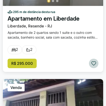
a 295 m de distância desta rua
Apartamento em Liberdade
Liberdade, Resende - RJ
Apartamento de 2 quartos sendo 1 suite e o outro com
sacada, banheiro social, sala com sacada, cozinha estilo
americana, área de serviço e uma vaga de garagem.
Prédio de 3 andares com poucos apartamentos e
2
2
elevador. Piso porcelanato. Prédio com circuito interno de
câmeras.
R$ 295.000
Venda