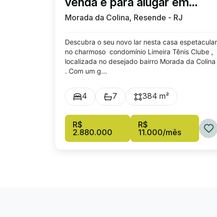
venda e para alugar em
Morada da Colina
Morada da Colina, Resende - RJ
Descubra o seu novo lar nesta casa espetacular
no charmoso condomínio Limeira Tênis Clube ,
localizada no desejado bairro Morada da Colina
. Com um g...
4
7
384 m²
R$
R$
2.880.000
11.000/mês