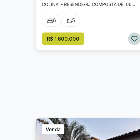
COLINA - RESENDE/RJ COMPOSTA DE: 06
QUARTOS, SENDO 02 SUÍTES; ESCRITÓRIO, 0
SALAS; 05 BANHEIROS; VARANDA; ÁREA COM
6
5
TERRAÇO; COZINHA COM ARMÁRIOS; 01
EDÍCULA NO QUINTAL; GARAGEM PARA 04
CARROS.
R$ 1.600.000
Venda