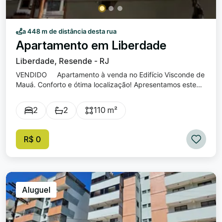
a 448 m de distância desta rua
Apartamento em Liberdade
Liberdade, Resende - RJ
VENDIDO Apartamento à venda no Edifício Visconde de
Mauá. Conforto e ótima localização! Apresentamos este
excelente apartamento na Liberdade, perfeito para quem
busca conforto, praticidade e uma vista privilegiada.
2
2
110 m²
Características: 2 quartos, sendo uma suíte com closet e
varanda. Sala ampla em dois ambientes, integrada a uma
varanda agradável com vista para o Rio Paraíba. Cozinha
R$ 0
planejada, equipada com armários e despensa com
prateleiras. 1 vaga de garagem. Localização privilegiada,
de frente para a Beira Rio, a poucos metros do Parque das
Águas, Hospital de Emergência e Resende Shopping. O
condomínio conta com portaria eletrônica, salão de festas
Aluguel
e bicicletário, garantindo mais segurança e comodidade.
Agende sua visita e venha conhecer seu novo lar!