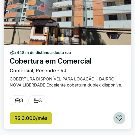
a 448 m de distância desta rua
Cobertura em Comercial
Comercial, Resende - RJ
COBERTURA DISPONÍVEL PARA LOCAÇÃO – BAIRRO
NOVA LIBERDADE Excelente cobertura duplex disponível
para locação em prédio com elevador, oferecendo
conforto, espaço e praticidade para toda a família.
3
3
Aluguel: R$ 3.000,00 Distribuição do imóvel: 1º Andar: • 3
quartos, sendo 1 suíte; • Sala amplA com sacada; •
Cozinha; • Área de serviço com banheiro. 2º Andar: • 2
R$ 3.000/mês
quartos; • 1 suíte. Condomínio: • Elevador; • Portaria
eletrônica; • Salão de festas; • Bicicletário. Taxas
adicionais: • IPTU: R$ 164,52 mensais; • Condomínio: R$