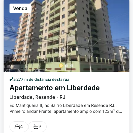
estabelecimentos comerciais, restaurantes etc.!
Venda
Condomínio possui todas as vagas de garagem cobertas,
porteiro 24 horas, quadra poliesportiva, churrasqueira e
playground!
a 277 m de distância desta rua
Apartamento em Liberdade
Liberdade, Resende - RJ
Ed Mantiqueira II, no Bairro Liberdade em Resende RJ..
Primeiro andar Frente, apartamento amplo com 123m² de
área construída, localizado na região central de Resende.
Valor do condomínio R$ 680,00 já incluso o consumo de
4
3
água. Composto por sala ampla, três quartos ( sendo um