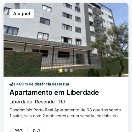
1.332,00 (valor atual); • Gás encanado (Naturgy); • Taxa
de incêndio. O valor do condomínio inclui faxina das áreas
Aluguel
comuns, energia elétrica de uso comum e consumo de
água. Entre em contato para mais informações e
agendamento de visita.
www.marisaimoveisresende.com.br (24) 3355-3165
Marisa: (24) 99262-6822 Márcio: (24) 99239-6573 Meire:
(24) 99853-8081
a 469 m de distância desta rua
Apartamento em Liberdade
Liberdade, Resende - RJ
Condomínio Porto Real Apartamento de 03 quartos sendo
1 suíte, sala com 2 ambientes e com sacada, cozinha com
lindos moveis planejados; banheiro com blindex, área de
serviço com lavabo; apartamento todo em porcelanato e
3
1