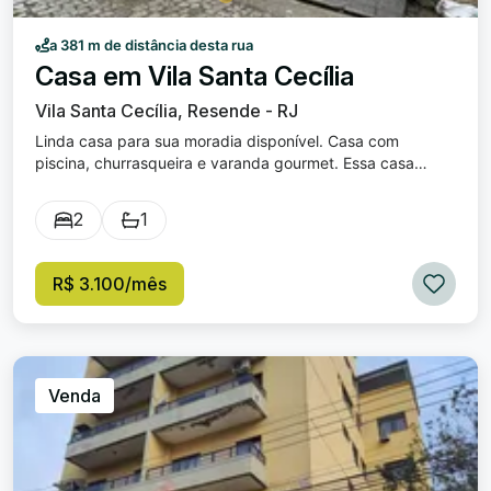
a 381 m de distância desta rua
Casa em Vila Santa Cecília
Vila Santa Cecília, Resende - RJ
Linda casa para sua moradia disponível. Casa com
piscina, churrasqueira e varanda gourmet. Essa casa
contem quarto com armário planejado (closet) e suíte
reversível. Cozinha com armário e bancada com copa,
2
1
podendo utilizar como sala. Quintal amplo com garagem
para 2 carros.
R$ 3.100/mês
Venda