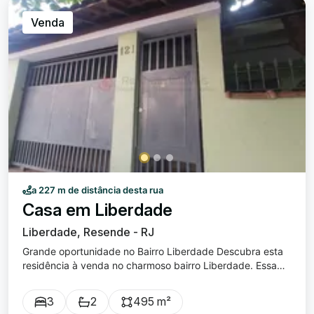
localização privilegiada.
Venda
a 227 m de distância desta rua
Casa em Liberdade
Liberdade, Resende - RJ
Grande oportunidade no Bairro Liberdade Descubra esta
residência à venda no charmoso bairro Liberdade. Essa
propriedade possui uma particularidade, são 2 casas com
escrituras separadas , situadas em um amplo terreno de
3
2
495 m²
592,5 m² . Detalhes dos Imóveis: Casa 1 (subsolo) nº 121