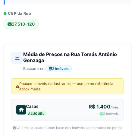
CEP da Rua
27.510-120
Média de Preços na Rua Tomás Antônio
Gonzaga
2 Imóveis
Baseado em
Poucos imóveis cadastrados — use como referência
aproximada
Casas
R$ 1.400
/mês
ALUGUEL
2 imóveis
Valores calculados com base nos imóveis cadastrados no portal.