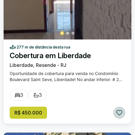
a 277 m de distância desta rua
Cobertura em Liberdade
Liberdade, Resende - RJ
Oportunidade de cobertura para venda no Condomínio
Boulevard Saint Seve, Liberdade! No andar inferior: # 2
Quartos, sendo 1 suíte, com armários; # Sala ampla com
sacada e escada com acesso para a parte superior; #
3
3
Cozinha com armários; # Banheiro social; # Área de
serviço; No andar superior: # Sala ampla; # 1 Quarto; #
Banheiro social; # Terraço amplo com área para
R$ 450.000
churrasqueira; Imóvel possui 2 vagas de garagem; Venda:
R$ 450.000,00. Condomínio: R$ 1.350,00 (valor
aproximado). IPTU: R$ 190,00 (VALOR APROXIMADO DA
PARCELA). Excelente localização! Próximo a diversos