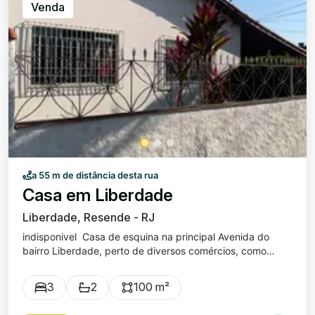
Venda
a 55 m de distância desta rua
Casa em Liberdade
Liberdade, Resende - RJ
indisponivel Casa de esquina na principal Avenida do
bairro Liberdade, perto de diversos comércios, como
padaria, restaurantes e lojas. A casa tem 100m2 de área
construída, com 3 quartos, sendo uma ampla suíte.
3
2
100 m²
Cozinha muito espaçosa, toda azulejada e com armários
planejados. Área de serviço coberta. Quintal nas laterais