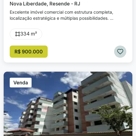
Nova Liberdade, Resende - RJ
Excelente imóvel comercial com estrutura completa,
localização estratégica e múltiplas possibilidades.
Destaques do imóvel: ✅ Salas arejadas, climatizadas e
bem iluminadas. ✅ Loja com instalações, porta de blindex
334 m²
e ar-condicionado ✅ Escritório com 2 salas, armário
planejado e toalete ✅ Refeitório equipado ✅ Sala para
expedição + áreas para depósito ✅ Vestiários com
R$ 900.000
banheiros ✅ Instalação elétrica trifásica robusta ✅
Elevador monta-carga ✅ Portão eletrônico ✅ Sistema de
segurança com câmeras e alarme
Venda