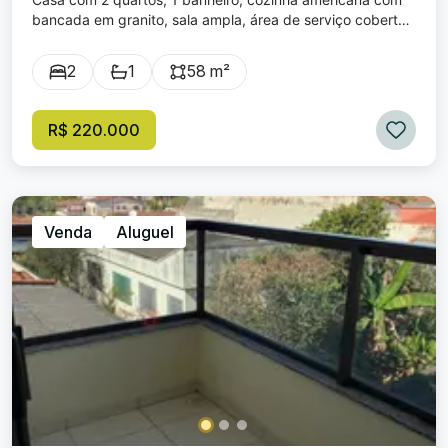
bancada em granito, sala ampla, área de serviço coberta,
quintal amplo nos fundos. Todos os cômodos com piso
frio, janelas em blindex. O imóvel fica localizado próximo
2
1
58 m²
ao Mercado Alegria, fácil acesso ao centro comercial do
bairro.
R$ 220.000
Venda
Aluguel