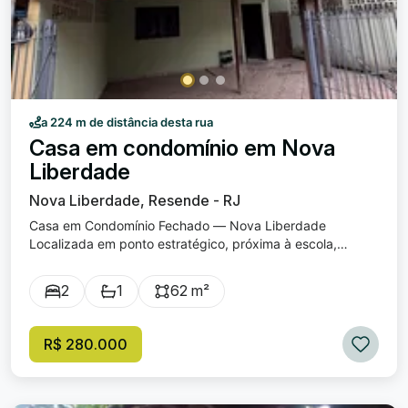
a 224 m de distância desta rua
Casa em condomínio em Nova
Liberdade
Nova Liberdade, Resende - RJ
Casa em Condomínio Fechado — Nova Liberdade
Localizada em ponto estratégico, próxima à escola,
padaria, mercado e diversos comércios — praticidade e
segurança no seu dia a dia. O imóvel conta com: ✔ 2
2
1
62 m²
quartos ✔ Banheiro social ✔ Sala ampla - atualmente
revertida em um terceiro quarto ✔ Cozinha com armários
✔ Área de serviço ✔ Garagem coberta ✔ Quintal com
R$ 280.000
cobertura ✔ Condomínio fechado com poucas unidades
62m² de área construída + 15m² de garagem + 15m² de
cobertura nos fundos = 90m² de área total Uma excelente
oportunidade para quem busca conforto, segurança e