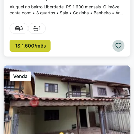
Aluguel no bairro Liberdade R$ 1.600 mensais O imóvel
conta com: • 3 quartos • Sala • Cozinha • Banheiro • Área
de serviço • Quintal amplo Localizado no bairro
Liberdade, ideal para quem busca espaço e conforto para
3
1
a família.
R$ 1.600/mês
Venda