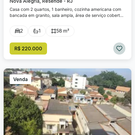
Nova Alegria, Resende - RJ
Casa com 2 quartos, 1 banheiro, cozinha americana com
bancada em granito, sala ampla, área de serviço coberta,
quintal amplo nos fundos. Todos os cômodos com piso
frio, janelas em blindex. O imóvel fica localizado próximo
2
1
58 m²
ao Mercado Alegria, fácil acesso ao centro comercial do
bairro.
R$ 220.000
Venda