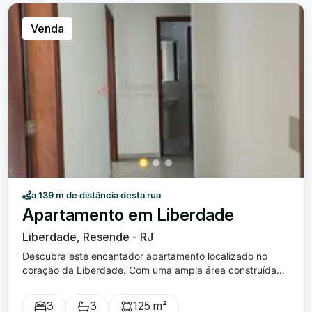
Venda
a 139 m de distância desta rua
Apartamento em Liberdade
Liberdade, Resende - RJ
Descubra este encantador apartamento localizado no
coração da Liberdade. Com uma ampla área construída
de 125 m² e a mesma metragem de área total, este imóvel
é a escolha ideal para quem busca conforto e praticidade
3
3
125 m²
em uma das regiões mais vibrantes da cidade. Composto