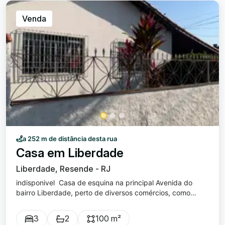
PARCELA). Excelente localização! Próximo a diversos
estabelecimentos comerciais, restaurantes etc.!
Venda
Condomínio possui todas as vagas de garagem cobertas,
porteiro 24 horas, quadra poliesportiva, churrasqueira e
playground!
a 252 m de distância desta rua
Casa em Liberdade
Liberdade, Resende - RJ
indisponivel Casa de esquina na principal Avenida do
bairro Liberdade, perto de diversos comércios, como
padaria, restaurantes e lojas. A casa tem 100m2 de área
construída, com 3 quartos, sendo uma ampla suíte.
3
2
100 m²
Cozinha muito espaçosa, toda azulejada e com armários