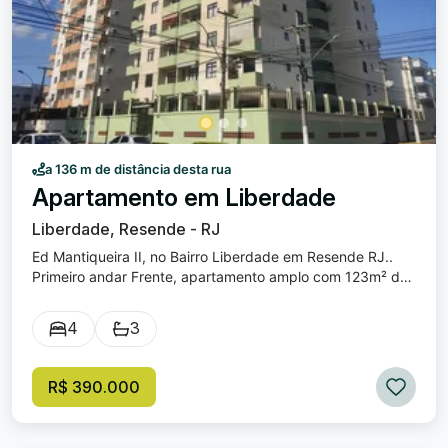
a 136 m de distância desta rua
Apartamento em Liberdade
Liberdade, Resende - RJ
Ed Mantiqueira II, no Bairro Liberdade em Resende RJ..
Primeiro andar Frente, apartamento amplo com 123m² de
área construída, localizado na região central de Resende.
Valor do condomínio R$ 680,00 já incluso o consumo de
4
3
água. Composto por sala ampla, três quartos ( sendo um
suite e com sacada ), banheiro social, copa cozinha, área
de serviço, dependencia de empregada e banheirinho.
R$ 390.000
Garagem coberta. Agende a sua Visita!