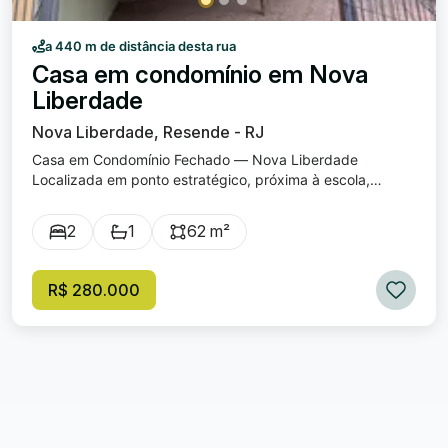
a 440 m de distância desta rua
Casa em condomínio em Nova
Liberdade
Nova Liberdade, Resende - RJ
Casa em Condomínio Fechado — Nova Liberdade
Localizada em ponto estratégico, próxima à escola,
padaria, mercado e diversos comércios — praticidade e
segurança no seu dia a dia. O imóvel conta com: ✔ 2
2
1
62 m²
quartos ✔ Banheiro social ✔ Sala ampla - atualmente
revertida em um terceiro quarto ✔ Cozinha com armários
✔ Área de serviço ✔ Garagem coberta ✔ Quintal com
R$ 280.000
cobertura ✔ Condomínio fechado com poucas unidades
62m² de área construída + 15m² de garagem + 15m² de
cobertura nos fundos = 90m² de área total Uma excelente
oportunidade para quem busca conforto, segurança e
localização privilegiada.