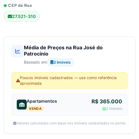
CEP da Rua
27.521-310
Média de Preços na Rua José do
Patrocínio
2 Imóveis
Baseado em
Poucos imóveis cadastrados — use como referência
aproximada
Apartamentos
R$ 365.000
VENDA
2 imóveis
Valores calculados com base nos imóveis cadastrados no portal.