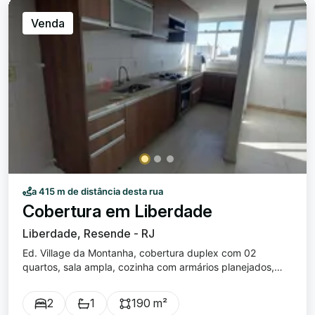
Venda
a 415 m de distância desta rua
Cobertura em Liberdade
Liberdade, Resende - RJ
Ed. Village da Montanha, cobertura duplex com 02
quartos, sala ampla, cozinha com armários planejados,
cooktop e forno, banheiro social com armário, lavabo, área
de serviço, terraço com hidromassagem, churrasqueira e
2
1
190 m²
ducha. O condomínio oferece: portaria 24h, interfone,