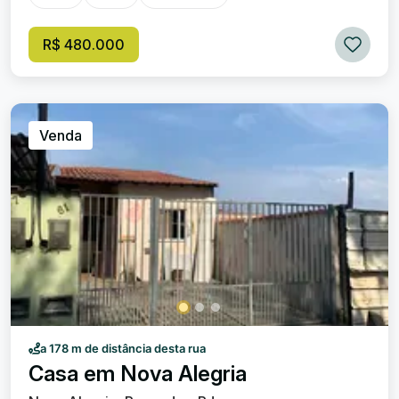
por 3 dormitórios , sendo 1 suíte, este apartamento
oferece o espaço perfeito para acomodar sua família com
R$ 480.000
comodidade. Além disso, o imóvel conta com 3 banheiros ,
garantindo total conveniência no dia a dia. Desfrute de
momentos especiais em suas 2 amplas salas , perfeitas
para relaxar ou receber amigos e familiares com todo o
conforto que você merece. Para completar, você terá à
Venda
disposição 1 vaga na garagem, proporcionando mais
segurança e praticidade ao seu cotidiano. Não perca esta
oportunidade única de adquirir um imóvel que combina
elegância, tranquilidade e funcionalidade, localizado em
um dos bairros mais tradicionais e desejados da cidade.
Venha viver o melhor da Liberdade. Agende uma visita e
prepare-se para se encantar!
a 178 m de distância desta rua
Casa em Nova Alegria