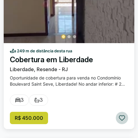
a 249 m de distância desta rua
Cobertura em Liberdade
Liberdade, Resende - RJ
Oportunidade de cobertura para venda no Condomínio
Boulevard Saint Seve, Liberdade! No andar inferior: # 2
Quartos, sendo 1 suíte, com armários; # Sala ampla com
sacada e escada com acesso para a parte superior; #
3
3
Cozinha com armários; # Banheiro social; # Área de
serviço; No andar superior: # Sala ampla; # 1 Quarto; #
Banheiro social; # Terraço amplo com área para
R$ 450.000
churrasqueira; Imóvel possui 2 vagas de garagem; Venda:
R$ 450.000,00. Condomínio: R$ 1.350,00 (valor
aproximado). IPTU: R$ 190,00 (VALOR APROXIMADO DA