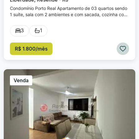
Condomínio Porto Real Apartamento de 03 quartos sendo
1 suíte, sala com 2 ambientes e com sacada, cozinha com
lindos moveis planejados; banheiro com blindex, área de
serviço com lavabo; apartamento todo em porcelanato e
3
1
amplo também possui garagem coberta. O Condomínio
oferece: portaria 24 horas, salão de festa e elevador.
R$ 1.800/mês
Venda