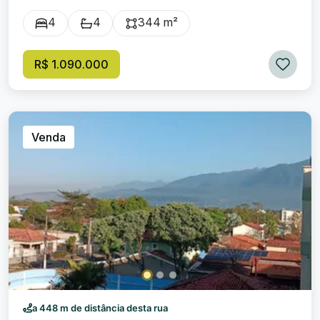
banheiros, 03 sacadas, 02 varandas, 01 área de serviço,
4
4
344 m²
cozinha ampla bem arejada com balcão em granito, copa,
05 ar-condicionados, grade nas janelas, 01 escritório na
área externa da casa, 01 piscina, 01 sauna seca elétrica e
R$ 1.090.000
04 vagas de garagem. A casa possui 02 entradas (frente
e lateral), o que permite fácil estacionamento. Excelente
localização próximo de escolas, supermercados,
farmácias e comércios em geral, além de fácil acesso a
transporte público, facilitando a locomoção para outras
Venda
regiões da cidade, é ideal para clínicas e escolas.
Acabamento de primeira e com uma vista privilegiada.
Valor da Venda: 1.090.000,00.
a 448 m de distância desta rua