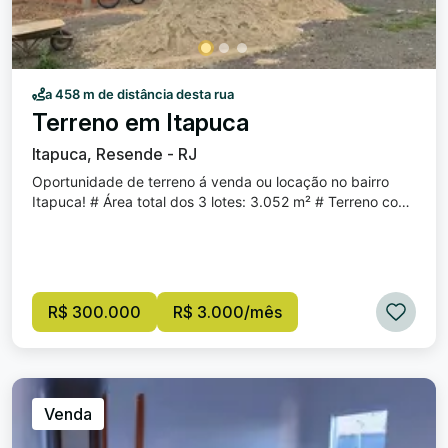
a 458 m de distância desta rua
Terreno em Itapuca
Itapuca, Resende - RJ
Oportunidade de terreno á venda ou locação no bairro
Itapuca! # Área total dos 3 lotes: 3.052 m² # Terreno com
escritório em Container mais anexo em alvenaria; Valor de
aluguel da Área total: R$ 3.000,00 # 1 lote com escritório
900 m²; Valor de Aluguel: R$ 1.500,00 Valor de venda o
Metro quadrado: R$ 300.000,00. Ótima localização!
Próximo de diversos estabelecimentos comerciais!
R$ 300.000
R$ 3.000/mês
Endereço: Rua Euclides da Cunha, N° 76, Itapuca.
Venda