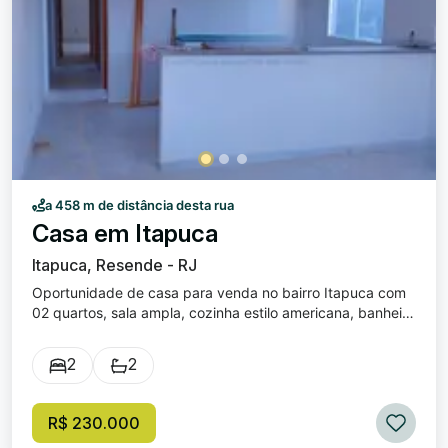
a 458 m de distância desta rua
Casa em Itapuca
Itapuca, Resende - RJ
Oportunidade de casa para venda no bairro Itapuca com
02 quartos, sala ampla, cozinha estilo americana, banheiro
social, área de serviço, quintal pequeno e garagem
privativa. Excelente localização, próximo à escolas, ponto
2
2
de ônibus e diversos outros comércios. Valor de venda R$
230.000,00
R$ 230.000