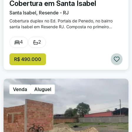
Cobertura em Santa Isabel
Santa Isabel, Resende - RJ
Cobertura duplex no Ed. Portais de Penedo, no bairro
santa Isabel em Resende RJ. Composta no primeiro
pavimento com dois quartos ( sendo um suite) banheiro
social, sala ampla com detalhe de parede em pedra,
4
2
escadas em granito, sacada na sala, copa cozinha, e
despensa. Pavimento superior com dois quartos (sendo
um suite e com sacada), hall de entrada, banheiro social,
R$ 490.000
sala, área aberta, churrasqueira, chuveirão e área de
serviço coberta. Venha conhecer!
Venda
Aluguel