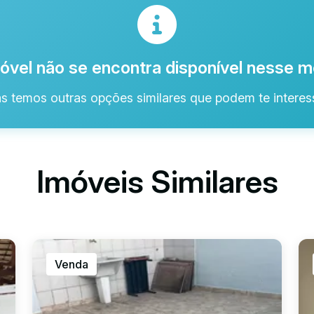
óvel não se encontra disponível nesse
s temos outras opções similares que podem te interess
Imóveis Similares
Venda