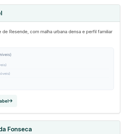
l
te de Resende, com malha urbana densa e perfil familiar
níveis)
veis)
móveis)
sabel
 da Fonseca