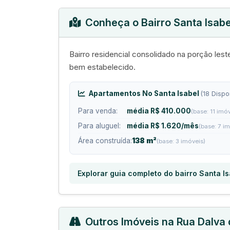
Conheça o Bairro Santa Isabe
Bairro residencial consolidado na porção les
bem estabelecido.
Apartamentos No Santa Isabel
(18 Dispo
Para venda:
média R$ 410.000
(base: 11 imó
Para aluguel:
média R$ 1.620/mês
(base: 7 i
Área construída:
138 m²
(base: 3 imóveis)
Explorar guia completo do bairro Santa I
Outros Imóveis na Rua Dalva