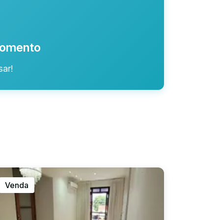
 momento
ar!
Venda