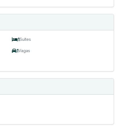
1
Suítes
1
Vagas