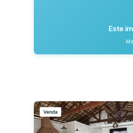
Este im
Ma
Venda