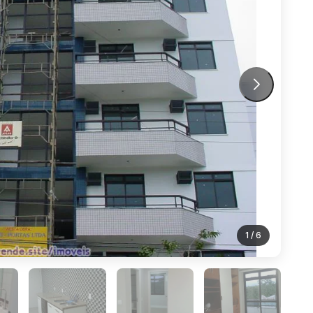
1
/ 6