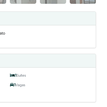
ato
1
Suítes
1
Vagas