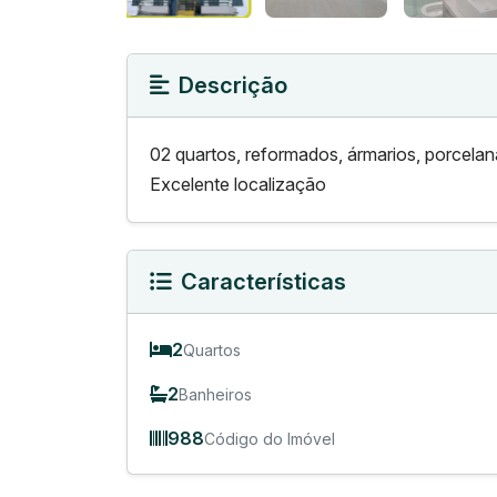
Descrição
02 quartos, reformados, ármarios, porcelan
Excelente localização
Características
2
Quartos
2
Banheiros
988
Código do Imóvel