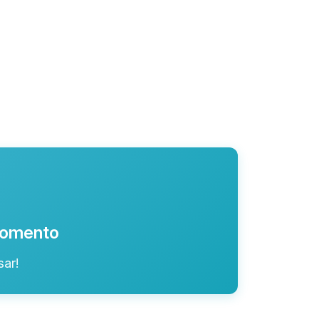
 momento
ar!