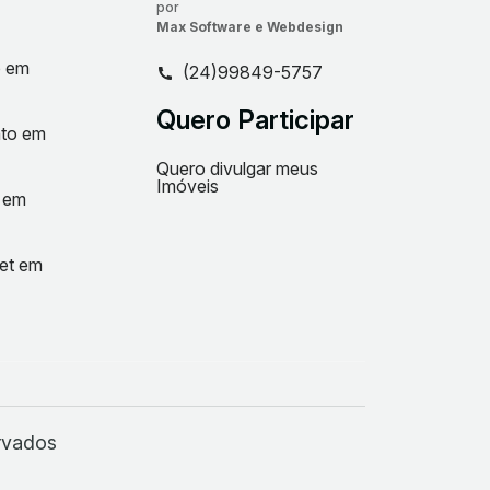
por
Max Software e Webdesign
o em
(24)99849-5757
Quero Participar
nto em
Quero divulgar meus
Imóveis
t em
net em
rvados