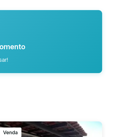
 momento
ar!
Venda