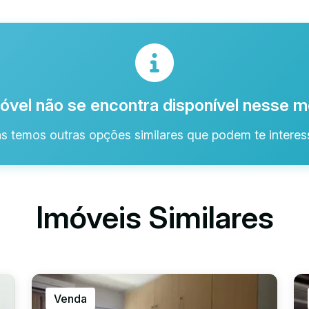
óvel não se encontra disponível nesse
s temos outras opções similares que podem te interess
Imóveis Similares
Venda