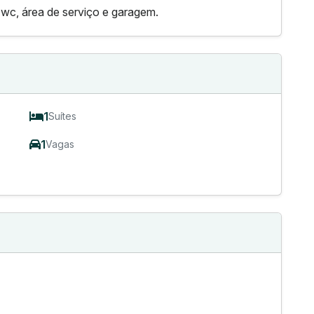
, wc, área de serviço e garagem.
1
Suítes
1
Vagas