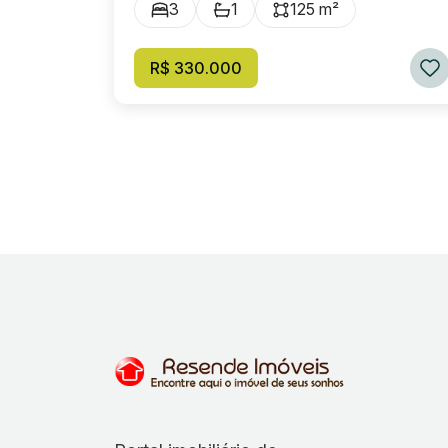
3
1
125 m²
R$ 330.000