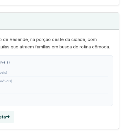
dado de Resende, na porção oeste da cidade, com
nquilas que atraem famílias em busca de rotina cômoda.
íveis)
veis)
imóveis)
eta