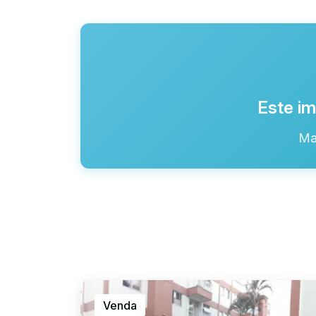
Este im
Ma
Venda