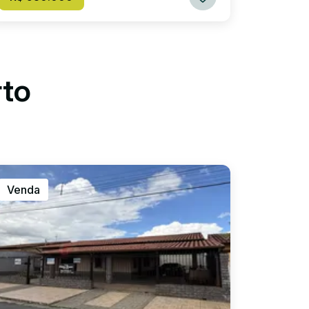
rto
Venda