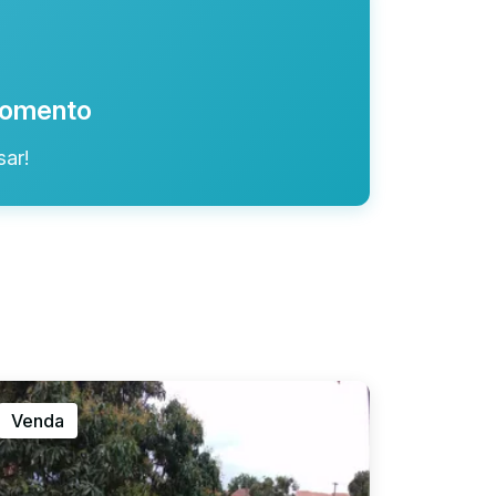
 momento
ar!
Venda