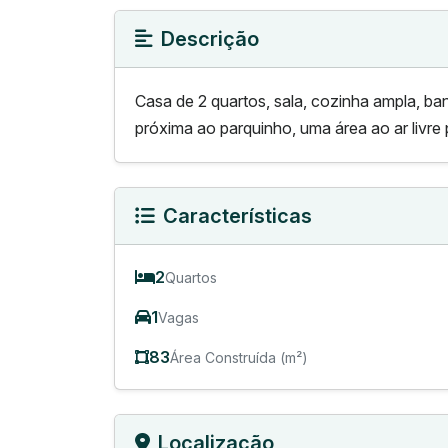
Descrição
Casa de 2 quartos, sala, cozinha ampla, ban
próxima ao parquinho, uma área ao ar livre 
Características
2
Quartos
1
Vagas
83
Área Construída (m²)
Localização