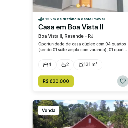
a 135 m de distância deste imóvel
Casa em Boa Vista II
Boa Vista II, Resende - RJ
Oportunidade de casa dúplex com 04 quartos
(sendo 01 suíte ampla com varanda), 01 quarto
no primeiro pavimento, 02 banheiros sociais,
ampla sala para 02 ambientes, cozinha com
4
2
131 m²
varanda gourmet integrada, amplo quintal nos
fundos, piso em porcelanato e 02 vagas de
garagem. Excelente localização. Valor de
R$ 620.000
venda: R$ 620.000.
Venda