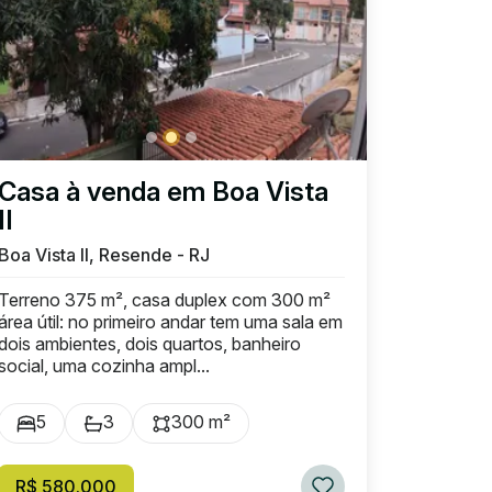
Casa à venda em Boa Vista
II
Boa Vista II, Resende - RJ
Terreno 375 m², casa duplex com 300 m²
área útil: no primeiro andar tem uma sala em
dois ambientes, dois quartos, banheiro
social, uma cozinha ampl...
5
3
300 m²
R$ 580.000