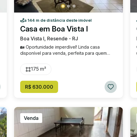
a 144 m de distância deste imóvel
Casa em Boa Vista I
Boa Vista I, Resende - RJ
🏡 Oportunidade imperdível! Linda casa
disponível para venda, perfeita para quem
busca conforto, espaço e praticidade! ✨
Detalhes do imóvel: 3 quartos, sendo 1 suíte
175 m²
espaçosa. Sala de estar ampla e
aconchegante. Antessala com excelente
iluminação natural. Cozinha funcional e bem
R$ 630.000
ventilada. Banheiro social com ótimo
acabamento. Área gourmet com churrasqueira ,
ideal para momentos em família e amigos.
Quintal amplo com muito espaço para lazer,
jardim ou até uma futura piscina! 📐 Terreno
Venda
com 375m². 🏠 Área construída de 175m². Tudo
isso em um imóvel bem distribuído, pensado
para oferecer qualidade de vida e bem-estar