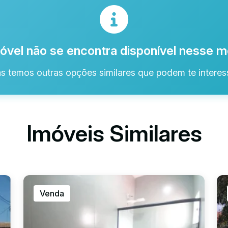
óvel não se encontra disponível nesse
s temos outras opções similares que podem te interess
Imóveis Similares
Venda