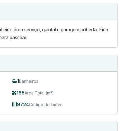
heiro, área serviço, quintal e garagem coberta. Fica
para passear.
1
Banheiros
165
Área Total (m²)
9724
Código do Imóvel