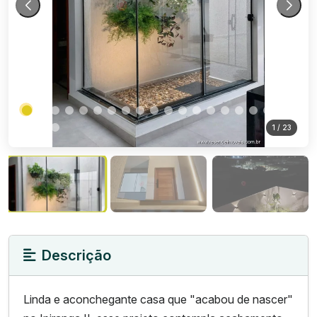
1
/ 23
Descrição
Linda e aconchegante casa que "acabou de nascer"