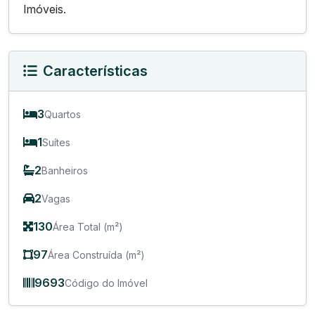
Imóveis.
Características
3
Quartos
1
Suítes
2
Banheiros
2
Vagas
130
Área Total (m²)
97
Área Construída (m²)
9693
Código do Imóvel