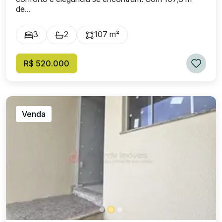
de...
3
2
107 m²
R$ 520.000
Venda