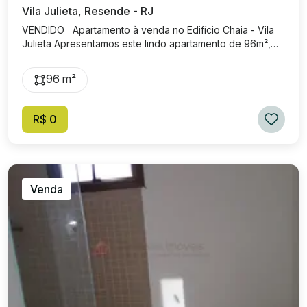
Vila Julieta, Resende - RJ
VENDIDO Apartamento à venda no Edifício Chaia - Vila
Julieta Apresentamos este lindo apartamento de 96m²,
amplo, muito bem localizado e pronto para morar. O
imóvel conta com: • 3 quartos, sendo 1 suíte com varanda
96 m²
privativa • Sala ampla e iluminada, integrada a uma
charmosa varanda com vista para a Serra. • Cozinha
americana planejada, com armários e fogão já instalados.
R$ 0
• Despensa com armários. • 2 banheiros, todos com
armários • Ambientes reformados e bem distribuídos,
proporcionando aconchego e funcionalidade Localizado
no Edifício Chaia, na Vila Julieta, este apartamento está
em uma região estratégica, com fácil acesso a mercado,
Venda
padaria, clínicas, restaurantes e diversos comércios. Uma
oportunidade imperdível para quem busca morar em um
imóvel espaçoso, pronto para entrar e viver bem, em um
dos melhores pontos da cidade.