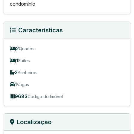
condominio
Características
2
Quartos
1
Suítes
2
Banheiros
1
Vagas
9683
Código do Imóvel
Localização