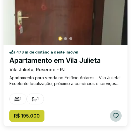
a 473 m de distância deste imóvel
Apartamento em Vila Julieta
Vila Julieta, Resende - RJ
Apartamento para venda no Edifício Antares – Vila Julieta!
Excelente localização, próximo a comércios e serviços
essenciais! 1 quarto Sala espaçosa. Cozinha + área de
serviço. 47 m². Banheiro social. Ideal para quem busca
1
1
conforto, praticidade e ótima localização! Agende já sua
visita! Venda: R$ 195.000,00 Cond: R$ 150,00
(aproximadamente)
R$ 195.000