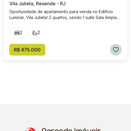
Vila Julieta, Resende - RJ
Oportunidade de apartamento para venda no Edifício
Luminar, Vila Julieta! 2 quartos, sendo 1 suíte Sala Ampla
com sacada gourmet (pronta para churrasqueira) 1
Banheiro Social. Cozinha ampla e iluminada Garagem
2
2
para 1 veículo. Apartamento de frente, com móveis
planejados. Valor de Localização: R$ 475.000,00
Condomínio: R$ 340,00 (com água e gás incluso)
R$ 475.000