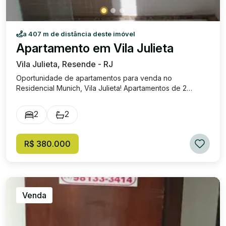
a 407 m de distância deste imóvel
Apartamento em Vila Julieta
Vila Julieta, Resende - RJ
Oportunidade de apartamentos para venda no
Residencial Munich, Vila Julieta! Apartamentos de 2
quartos sendo 1 suíte; Sala ampla; Cozinha ampla;
Banheiro Social; Área de serviço; 1 Vaga de garagem;
2
2
79,08m²; Disponíveis apartamentos do 1° ao 7° andar!
Aptos Frente Valores R$ 380.000,00 Aptos Fundos
Valores R$ 360.000,00 Condomínio: R$ 444,95 IPTU: R$
R$ 380.000
75,00 Área privativa: R$ 80,00
Venda