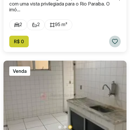
com uma vista privilegiada para o Rio Paraíba. O
imó...
2
2
95 m²
R$ 0
Venda