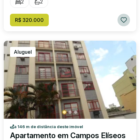
2
2
elevador e 01 vaga de garagem. Excelente localização,
próximo ao maior centro comercial de Resende. #ACEITA
TROCA POR TERRENO NO JARDIM JALISCO.
R$ 320.000
Aluguel
a 146 m de distância deste imóvel
Apartamento em Campos Elíseos