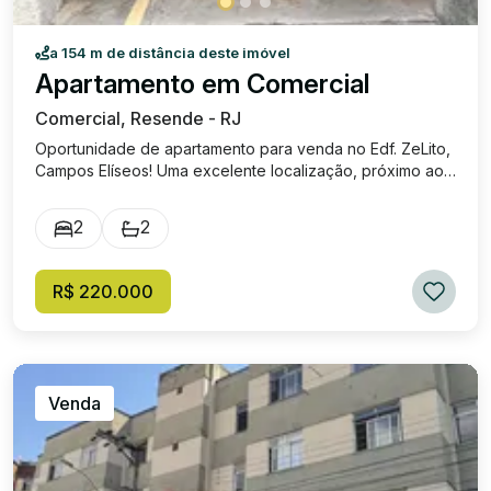
a 154 m de distância deste imóvel
Apartamento em Comercial
Comercial, Resende - RJ
Oportunidade de apartamento para venda no Edf. ZeLito,
Campos Elíseos! Uma excelente localização, próximo ao
calçadão no centro da cidade de Resende. Apto de
quarto andar, apartamento de 2 quartos, 2 banheiros,
2
2
sala, cozinha americana com bancada, área de serviço e
uma vaga de garagem. Valor: 220 mil, mais condomínio,
aproximadamente 560 reais.
R$ 220.000
Venda