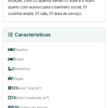
locação, com 02 quartos sendo 01 suíte e o outro
quarto com acesso para o banheiro social, 01
cozinha ampla, 01 sala, 01 área de serviço.
Características
2
Quartos
1
Suítes
2
Banheiros
1
Vagas
125
Área Total (m²)
74
Área Construída (m²)
919
Código do Imóvel