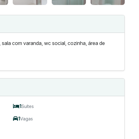
 sala com varanda, wc social, cozinha, área de
1
Suítes
1
Vagas