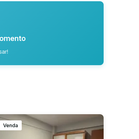
 momento
ar!
Venda