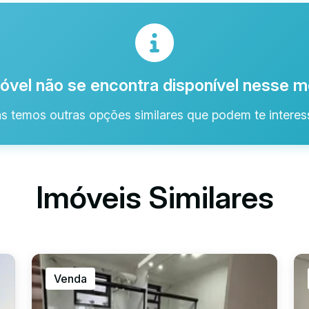
óvel não se encontra disponível nesse
s temos outras opções similares que podem te interess
Imóveis Similares
Venda