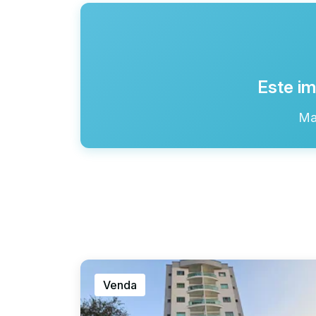
Este im
Ma
Venda