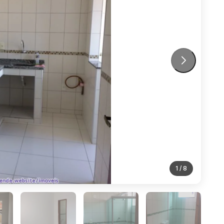
1
/ 8