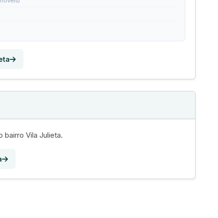
imóveis)
eta
a
 bairro Vila Julieta.
a