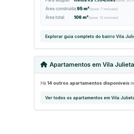
Para aluguel:
média R$ 1.564/mês
(base: 30 
Área construída:
95 m²
(base: 7 imóveis)
Área total:
106 m²
(base: 12 imóveis)
Explorar guia completo do bairro Vila Juli
Apartamentos em Vila Juliet
Há
14 outros apartamentos disponíveis
no
Ver todos os apartamentos em Vila Juliet