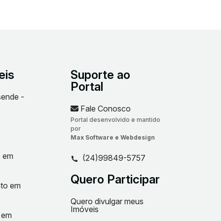
eis
Suporte ao
Portal
sende -
Fale Conosco
Portal desenvolvido e mantido
por
Max Software e Webdesign
o em
(24)99849-5757
Quero Participar
nto em
Quero divulgar meus
Imóveis
t em